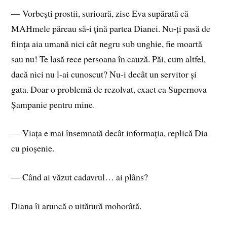
— Vorbești prostii, surioară, zise Eva supărată că
MAHmele păreau să-i țină partea Dianei. Nu-ți pasă de
ființa aia umană nici cât negru sub unghie, fie moartă
sau nu! Te lasă rece persoana în cauză. Păi, cum altfel,
dacă nici nu l-ai cunoscut? Nu-i decât un servitor și
gata. Doar o problemă de rezolvat, exact ca Supernova
Șampanie pentru mine.
— Viața e mai însemnată decât informația, replică Dia
cu pioșenie.
— Când ai văzut cadavrul… ai plâns?
Diana îi aruncă o uitătură mohorâtă.