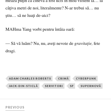
mează puțin că cineva a fost ucis în mod violent la… la
câțiva metri de noi, literalmente? N-ar trebui să… nu
știu… să ne luați de-aici?
MAHma Yang vorbi pentru întâia oară:
— Să vă luăm? Nu, nu, aveți nevoie de
gravitație,
fete
dragi.
ADAM CHARLES ROBERTS
CRIMĂ
CYBERPUNK
JACK-DIN-STICLĂ
SERVITORI
SF
SUPERNOVĂ
PREVIOUS