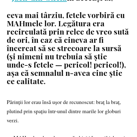
ceva mai târziu, fetele vorbiră cu
MAHmele lor. Legătura era
recirculată prin relee de vreo sută
de ori, în caz că cineva ar fi
încercat să se strecoare la sursă
(și nimeni nu trebuia să știe
unde-s fetele — pericol! peri­col!),
așa că semnalul n-avea cine știe
ce calitate.
Părinții lor erau însă ușor de recunoscut: braț la braț,
plutind prin spațiu într-unul dintre marile lor globuri
verzi.