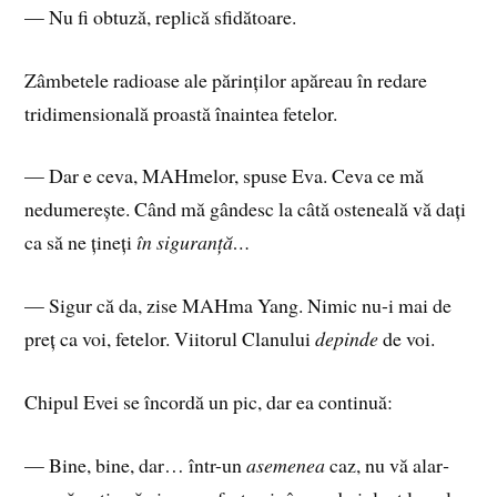
— Nu fi obtuză, replică sfidătoare.
Zâmbetele radioase ale părinților apăreau în redare
tridimensională proastă înaintea fetelor.
— Dar e ceva, MAHmelor, spuse Eva. Ceva ce mă
nedumerește. Când mă gândesc la câtă osteneală vă dați
ca să ne țineți
în siguranță…
— Sigur că da, zise MAHma Yang. Nimic nu-i mai de
preț ca voi, fetelor. Viitorul Clanului
depinde
de voi.
Chipul Evei se încordă un pic, dar ea continuă:
— Bine, bine, dar… într-un
asemenea
caz, nu vă alar­