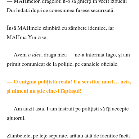
— MAHmelor, dragelor, n-o să ghiciți în veci! izbucni
Dia îndată după ce conexiunea fusese securizată.
Însă MAHmele zâmbiră cu zâmbete identice, iar
MAHma Yin zise:
— Avem
o idee
, draga mea — ne-a informat Iago, și am
primit comunicat de la poliție, pe canalele oficiale.
— O enigmă polițistă reală! Un servitor mort… ucis,
și nimeni nu știe cine-i făptașul!
— Am auzit asta. I-am instruit pe polițiști să îți accepte
ajutorul.
Zâmbetele, pe fețe separate, arătau atât de identice încât