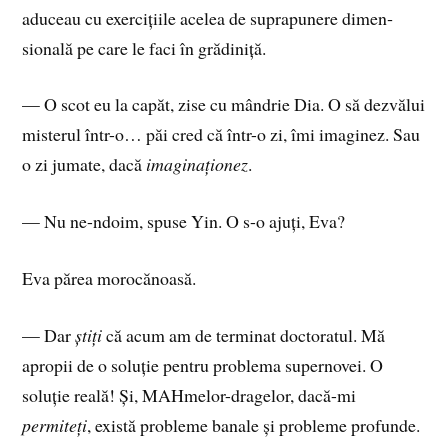
aduceau cu exercițiile acelea de suprapunere dimen­
sională pe care le faci în grădiniță.
— O scot eu la capăt, zise cu mândrie Dia. O să dez­vălui
misterul într-o… păi cred că într-o zi, îmi imaginez. Sau
o zi jumate, dacă
imaginaționez
.
— Nu ne-ndoim, spuse Yin. O s-o ajuți, Eva?
Eva părea morocănoasă.
— Dar
știți
că acum am de terminat doctoratul. Mă
apropii de o soluție pentru problema supernovei. O
soluție reală! Și, MAHmelor-dragelor, dacă-mi
permiteți
, există probleme banale și probleme profunde.