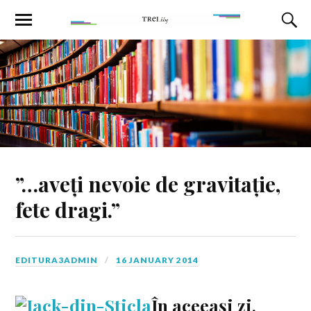
”…aveți nevoie de gravitație,
fete dragi.”
EDITURA3ADMIN
16 JANUARY 2014
În aceeași zi,