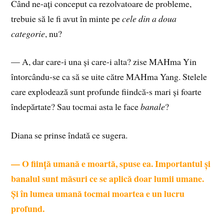
Când ne-ați conceput ca rezolvatoare de probleme,
trebuie să le fi avut în minte pe
cele din a doua
categorie
, nu?
— A, dar care-i una și care-i alta? zise MAHma Yin
întorcându-se ca să se uite către MAHma Yang. Stelele
care explodează sunt profunde fiindcă-s mari și foarte
îndepărtate? Sau tocmai asta le face
banale
?
Diana se prinse îndată ce sugera.
— O ființă umană e moartă, spuse ea. Importantul și
banalul sunt măsuri ce se aplică doar lumii umane.
Și în lumea umană tocmai moartea e un lucru
profund.