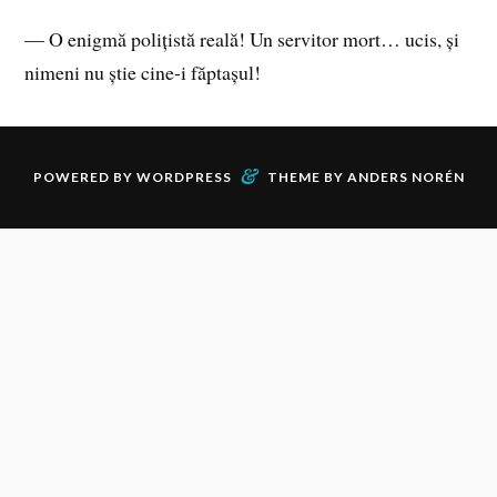
— O enigmă polițistă reală! Un servitor mort… ucis, și
nimeni nu știe cine-i făptașul!
&
POWERED BY
WORDPRESS
THEME BY
ANDERS NORÉN