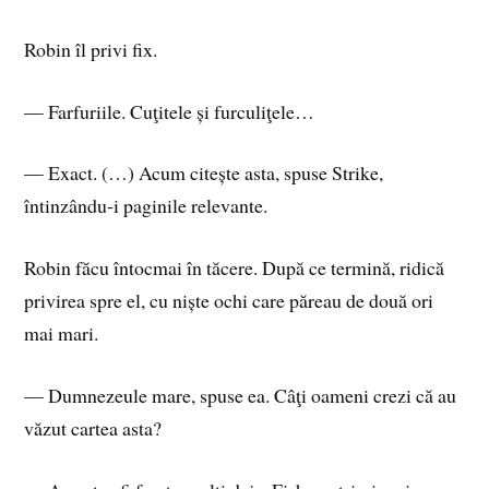
Robin îl privi fix.
— Farfuriile. Cuţitele și furculiţele…
— Exact. (…) Acum citește asta, spuse Strike,
întinzându‑i paginile relevante.
Robin făcu întocmai în tăcere. După ce termină, ridică
privirea spre el, cu niște ochi care păreau de două ori
mai mari.
— Dumnezeule mare, spuse ea. Câţi oameni crezi că au
văzut cartea asta?