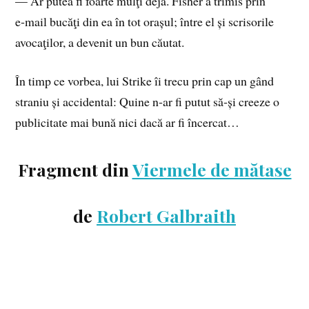
— Ar putea fi foarte mulţi deja. Fisher a trimis prin
e‑mail bucăţi din ea în tot orașul; între el și scrisorile
avocaţilor, a devenit un bun căutat.
În timp ce vorbea, lui Strike îi trecu prin cap un gând
straniu și accidental: Quine n‑ar fi putut să‑și creeze o
publicitate mai bună nici dacă ar fi încercat…
Fragment din
Viermele de mătase
de
Robert Galbraith