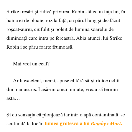
Strike tresări și ridică privirea. Robin stătea în faţa lui, în
haina ei de ploaie, roz la faţă, cu părul lung și desfăcut
roșcat‑auriu, ciufulit și poleit de lumina soarelui de
dimineaţă care intra pe fereastră. Abia atunci, lui Strike
Robin i se păru foarte frumoasă.
— Mai vrei un ceai?
— Ar fi excelent, mersi, spuse el fără să‑și ridice ochii
din manuscris. Lasă‑mi cinci minute, vreau să termin
asta…
Și cu senzaţia că plonjează iar într‑o apă contaminată, se
lumea grotescă a lui
.
scufundă la loc în
Bombyx Mori