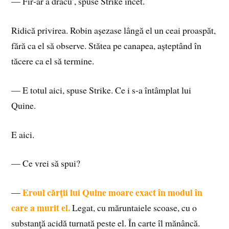
— Fir‑ar a dracu’, spuse Strike încet.
Ridică privirea. Robin așezase lângă el un ceai proaspăt,
fără ca el să observe. Stătea pe canapea, așteptând în
tăcere ca el să termine.
— E totul aici, spuse Strike. Ce i s‑a întâmplat lui
Quine.
E aici.
— Ce vrei să spui?
Eroul cărţii lui Quine moare exact în modul în
—
care a murit el.
Legat, cu măruntaiele scoase, cu o
substanţă acidă turnată peste el. În carte îl mănâncă.