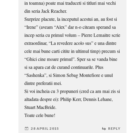
in toamna) poate mai traduceti si titluri mai vechi
din seria Jack Reacher.
Surprize placute, la inceputul acestui an, au fost si
“Irene” (aveam “Alex” dar n-o citeam sperand sa
incep seria cu primul volum – Pierre Lemaitre scrie
extraordinar, “La revedere acolo sus” e una dintre
cele mai bune carti citite in ultimul timp) precum si
“Ghici cine moare primul”. Sper sa se vanda bine
si sa apara cat de curand continuarile. Plus
“Sashenka”, si Simon Sebag Montefiore e unul
dintre preferatii mei.
Si voi incheia cu 3 propuneri (cred ca am mai zis si
altadata despre ei): Philip Kerr, Dennis Lehane,
Stuart MacBride.
Toate cele bune!
28 APRIL 2015
REPLY