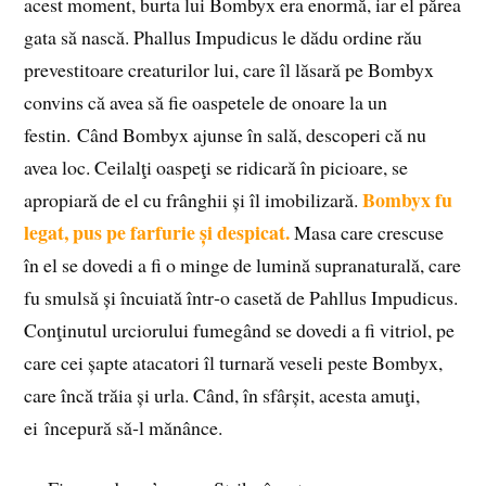
acest moment, burta lui Bombyx era enormă, iar el părea
gata să nască. Phallus Impudicus le dădu ordine rău
prevestitoare creaturilor lui, care îl lăsară pe Bombyx
convins că avea să fie oaspetele de onoare la un
festin. Când Bombyx ajunse în sală, descoperi că nu
avea loc. Ceilalţi oaspeţi se ridicară în picioare, se
Bombyx fu
apropiară de el cu frânghii și îl imobilizară.
legat, pus pe farfurie și despicat.
Masa care crescuse
în el se dovedi a fi o minge de lumină supranaturală, care
fu smulsă și încuiată într‑o casetă de Pahllus Impudicus.
Conţinutul urciorului fumegând se dovedi a fi vitriol, pe
care cei șapte atacatori îl turnară veseli peste Bombyx,
care încă trăia și urla. Când, în sfârșit, acesta amuţi,
ei începură să‑l mănânce.