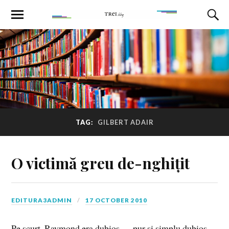
TAG:
GILBERT ADAIR
O victimă greu de-nghițit
EDITURA3ADMIN
17 OCTOBER 2010
Pe scurt, Raymond era dubios — pur şi simplu dubios