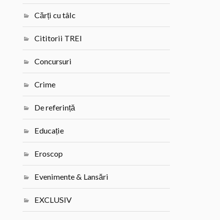
Cărți cu tâlc
Cititorii TREI
Concursuri
Crime
De referință
Educație
Eroscop
Evenimente & Lansări
EXCLUSIV