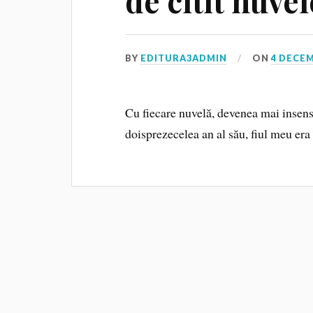
de citit nuvel
BY
EDITURA3ADMIN
ON
4 DECEM
Cu fiecare nuvelă, devenea mai insens
doisprezecelea an al său, fiul meu era