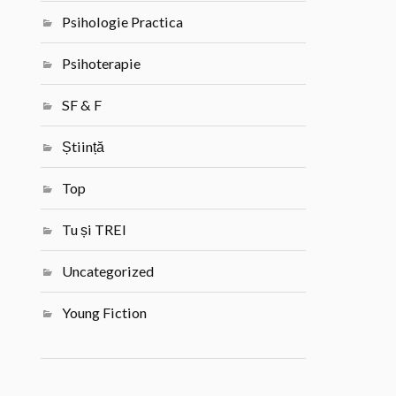
Psihologie Practica
Psihoterapie
SF & F
Știință
Top
Tu și TREI
Uncategorized
Young Fiction