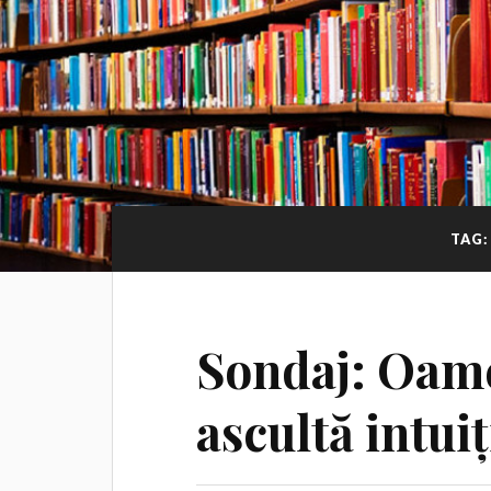
TAG
Sondaj: Oame
ascultă intuiț