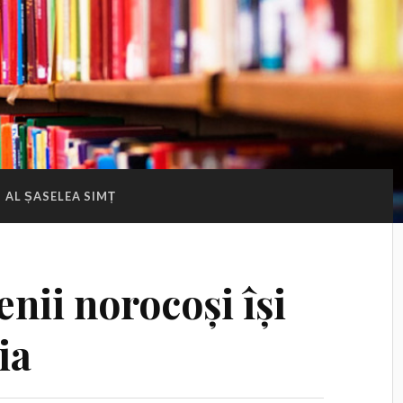
:
AL ȘASELEA SIMȚ
nii norocoși își
ia