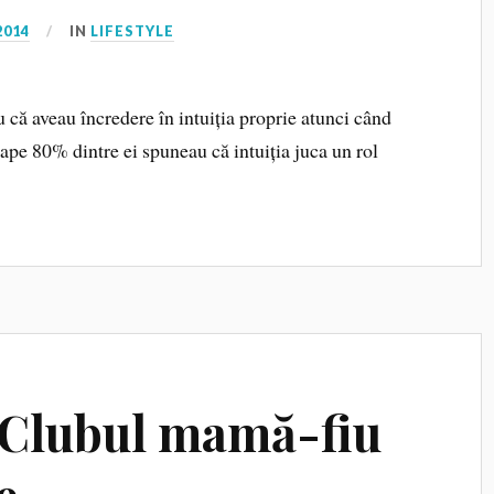
2014
IN
LIFESTYLE
ă aveau încredere în intuiția proprie atunci când
oape 80% dintre ei spuneau că intuiția juca un rol
 Clubul mamă-fiu