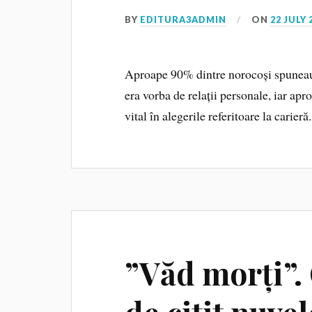
BY
EDITURA3ADMIN
ON
22 JULY 
Aproape 90% dintre norocoși spuneau c
era vorba de relații personale, iar apr
vital în alegerile referitoare la carieră.
”Văd morți”.