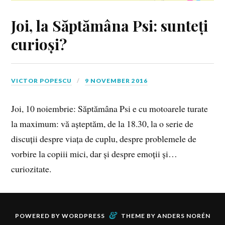
Joi, la Săptămâna Psi: sunteți
curioși?
VICTOR POPESCU
9 NOVEMBER 2016
Joi, 10 noiembrie: Săptămâna Psi e cu motoarele turate
la maximum: vă așteptăm, de la 18.30, la o serie de
discuții despre viața de cuplu, despre problemele de
vorbire la copiii mici, dar și despre emoții și…
curiozitate.
&
POWERED BY
WORDPRESS
THEME BY
ANDERS NORÉN