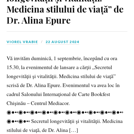
Medicina stilului de viață” de
Dr. Alina Epure
VIOREL VRABIE
22 AUGUST 2024
Vă invităm duminică, 1 septembrie, începând cu ora
15.30, la evenimentul de lansare a cărții „Secretul
longevității și vitalității. Medicina stilului de viață”
scrisă de Dr. Alina Epure. Evenimentul va avea loc în
cadrul Salonului Internațional de Carte Bookfest
Chișinău – Centrul Mediacor.
◉●•◦◉●•◦◉●•◦◉●•◦◉●•◦◉●•◦◉●•◦◉●•◦◉●•◦◉●•◦
◉●•◦◉●•◦ Secretul longevității și vitalității. Medicina
stilului de viață, de Dr. Alina […]