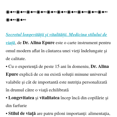
◉●•◦◉●•◦◉●•◦◉●•◦◉●•◦◉●•◦◉●•◦◉●•◦◉●•◦◉●•◦
◉●•◦◉●•◦
Secretul longevității și vitalității. Medicina stilului de
Dr. Alina Epure
viață
, de
este o carte instrument pentru
omul modern aflat în căutarea unei vieți îndelungate și
de calitate.
Dr. Alina
• Cu o experiență de peste 15 ani în domeniu,
Epure
explică de ce nu există soluții minune universal
valabile și cât de importantă este nutriția personalizată
în drumul către o viață echilibrată
Longevitatea
vitalitatea
•
și
încep încă din copilărie și
din farfurie
Stilul de viață
•
are patru piloni importanți: alimentația,