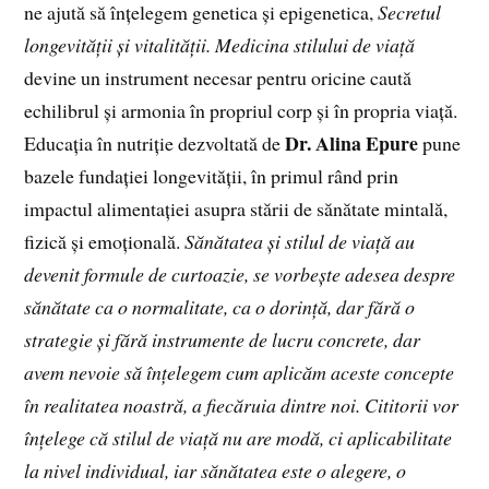
ne ajută să înțelegem genetica și epigenetica,
Secretul
longevității și vitalității. Medicina stilului de viață
devine un instrument necesar pentru oricine caută
echilibrul și armonia în propriul corp și în propria viață.
Dr. Alina Epure
Educația în nutriție dezvoltată de
pune
bazele fundației longevității, în primul rând prin
impactul alimentației asupra stării de sănătate mintală,
fizică și emoțională.
Sănătatea și stilul de viață au
devenit formule de curtoazie, se vorbește adesea despre
sănătate ca o normalitate, ca o dorință, dar fără o
strategie și fără instrumente de lucru concrete, dar
avem nevoie să înțelegem cum aplicăm aceste concepte
în realitatea noastră, a fiecăruia dintre noi. Cititorii vor
înțelege că stilul de viață nu are modă, ci aplicabilitate
la nivel individual, iar sănătatea este o alegere, o