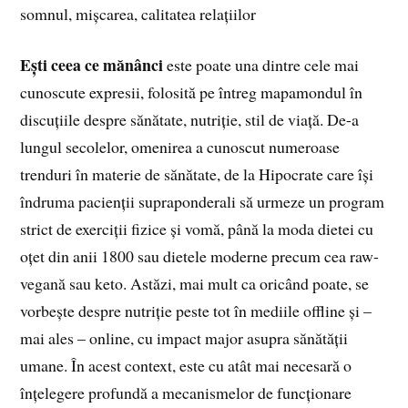
somnul, mișcarea, calitatea relațiilor
Ești ceea ce mănânci
este poate una dintre cele mai
cunoscute expresii, folosită pe întreg mapamondul în
discuțiile despre sănătate, nutriție, stil de viață. De-a
lungul secolelor, omenirea a cunoscut numeroase
trenduri în materie de sănătate, de la Hipocrate care își
îndruma pacienții supraponderali să urmeze un program
strict de exerciții fizice și vomă, până la moda dietei cu
oțet din anii 1800 sau dietele moderne precum cea raw-
vegană sau keto. Astăzi, mai mult ca oricând poate, se
vorbește despre nutriție peste tot în mediile offline și –
mai ales – online, cu impact major asupra sănătății
umane. În acest context, este cu atât mai necesară o
înțelegere profundă a mecanismelor de funcționare