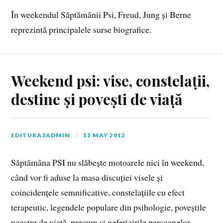
În weekendul Săptămânii Psi, Freud, Jung și Berne
reprezintă principalele surse biografice.
Weekend psi: vise, constelații,
destine și povești de viață
EDITURA3ADMIN
11 MAY 2012
Săptămâna PSI nu slăbește motoarele nici în weekend,
când vor fi aduse la masa discuției visele și
coincidențele semnificative, constelațiile cu efect
terapeutic, legendele populare din psihologie, poveștile
noastre de viață, precum și nefericirile persoanelor