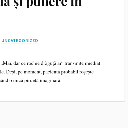
lă și punere în
N
UNCATEGORIZED
 „Măi, dar ce rochie drăguţă ai“ transmite imediat
ale. Deşi, pe moment, pacienta probabil roşeşte
ăcând o mică piruetă imaginară.