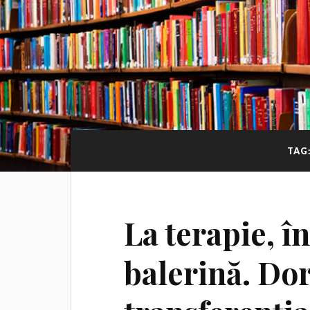
TAG
La terapie, în
balerină. Do