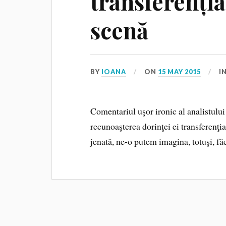
transferenția
scenă
BY
IOANA
ON
15 MAY 2015
I
Comentariul uşor ironic al analistului
recunoaşterea dorinţei ei transferenţi
jenată, ne-o putem imagina, totuşi, f