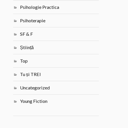
Psihologie Practica
Psihoterapie
SF & F
Știință
Top
Tu și TREI
Uncategorized
Young Fiction