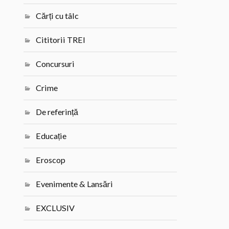
Cărți cu tâlc
Cititorii TREI
Concursuri
Crime
De referință
Educație
Eroscop
Evenimente & Lansări
EXCLUSIV