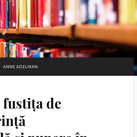
:
ANNE ADELMAN
 fustița de
rință