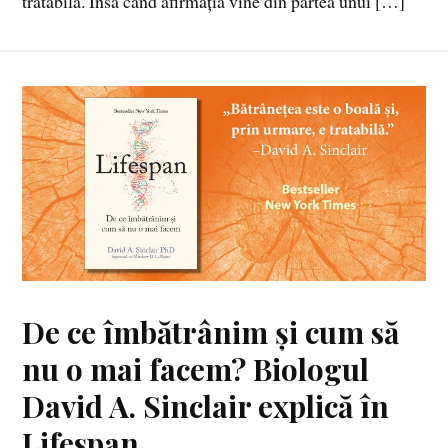
tratabilă. Însă când afirmația vine din partea unui […]
De ce îmbătrânim și cum să
nu o mai facem? Biologul
David A. Sinclair explică în
Lifespan