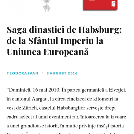
Saga dinastiei de Habsburg:
de la Sfântul Imperiu la
Uniunea Europeană
TEODORA IVAN
8 AUGUST 2016
“Duminică, 16 mai 2010. În partea germanică a Elveţiei,
în cantonul Aargau, la circa cincizeci de kilometri la
vest de Zürich, castelul Habsburgilor serveşte drept
cadru select al unui eveniment rar, întoarcerea la izvoare
a unei gran­dioase istorii, în multe privinţe însăşi istoria