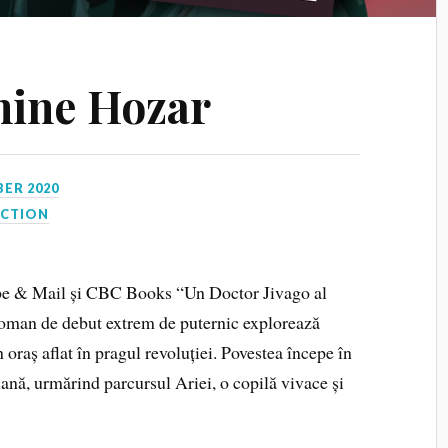
nine Hozar
ER 2020
ECTION
obe & Mail și CBC Books “Un Doctor Jivago al
oman de debut extrem de puternic explorează
 oraș aflat în pragul revoluției. Povestea începe în
iană, urmărind parcursul Ariei, o copilă vivace și