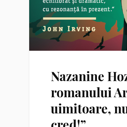
Nazanine Ho
romanului Ari
uimitoare, nu
cred!”