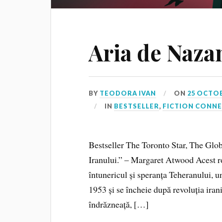
Aria de Naza
BY
TEODORA IVAN
ON
25 OCTOB
IN
BESTSELLER
,
FICTION CONN
Bestseller The Toronto Star, The Gl
Iranului.” – Margaret Atwood Acest r
întunericul și speranța Teheranului, un
1953 și se încheie după revoluția iran
îndrăzneață, […]