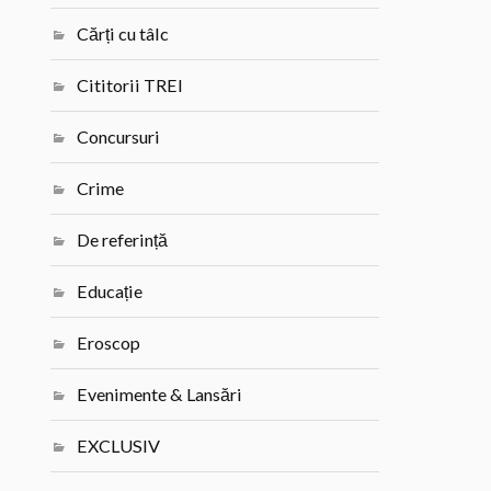
Cărți cu tâlc
Cititorii TREI
Concursuri
Crime
De referință
Educație
Eroscop
Evenimente & Lansări
EXCLUSIV