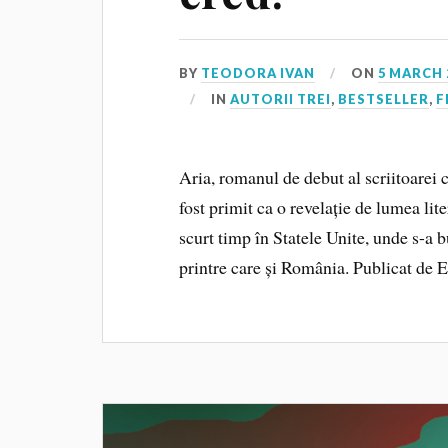
BY
TEODORA IVAN
ON
5 MARCH 
IN
AUTORII TREI
,
BESTSELLER
,
F
Aria, romanul de debut al scriitoarei
fost primit ca o revelație de lumea lite
scurt timp în Statele Unite, unde s-a b
printre care și România. Publicat de E