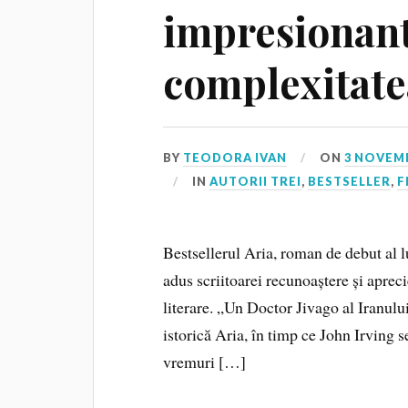
impresionant
complexitatea
BY
TEODORA IVAN
ON
3 NOVEMB
IN
AUTORII TREI
,
BESTSELLER
,
F
Bestsellerul Aria, roman de debut al l
adus scriitoarei recunoaștere și aprec
literare. „Un Doctor Jivago al Iranul
istorică Aria, în timp ce John Irving s
vremuri […]