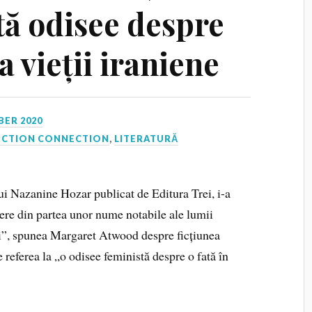
ă odisee despre
 vieții iraniene
ER 2020
ICTION CONNECTION
,
LITERATURĂ
ui Nazanine Hozar publicat de Editura Trei, i-a
iere din partea unor nume notabile ale lumii
ui”, spunea Margaret Atwood despre ficțiunea
e referea la „o odisee feministă despre o fată în