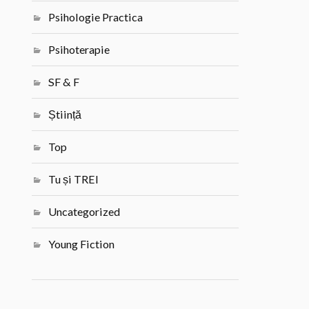
Psihologie Practica
Psihoterapie
SF & F
Știință
Top
Tu și TREI
Uncategorized
Young Fiction