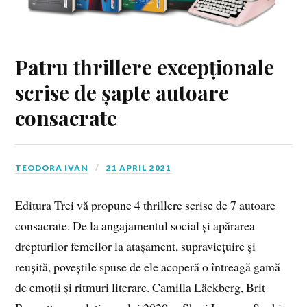
Patru thrillere excepționale
scrise de șapte autoare
consacrate
TEODORA IVAN
21 APRIL 2021
Editura Trei vă propune 4 thrillere scrise de 7 autoare
consacrate. De la angajamentul social și apărarea
drepturilor femeilor la atașament, supraviețuire și
reușită, poveștile spuse de ele acoperă o întreagă gamă
de emoții și ritmuri literare. Camilla Läckberg, Brit