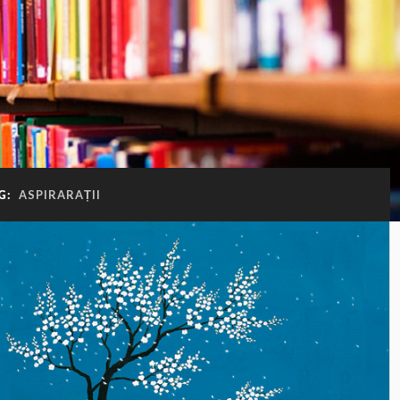
G:
ASPIRARAȚII