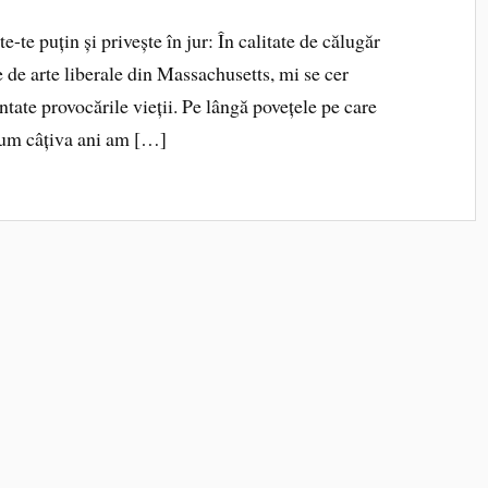
e puțin și privește în jur: În calitate de călugăr
e de arte liberale din Massachusetts, mi se cer
ntate provocările vieții. Pe lângă povețele pe care
acum câțiva ani am […]