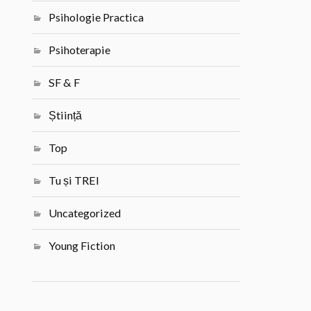
Psihologie Practica
Psihoterapie
SF & F
Știință
Top
Tu și TREI
Uncategorized
Young Fiction