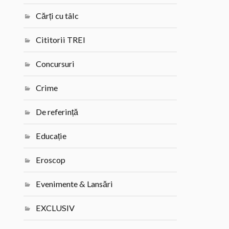
Cărți cu tâlc
Cititorii TREI
Concursuri
Crime
De referință
Educație
Eroscop
Evenimente & Lansări
EXCLUSIV