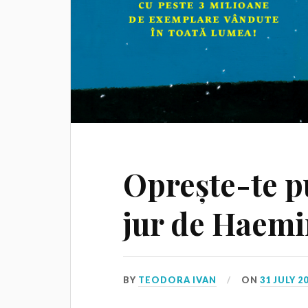
Oprește-te pu
jur de Haem
BY
TEODORA IVAN
ON
31 JULY 2