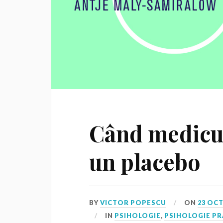
Când medicul
un placebo
BY
VICTOR POPESCU
ON
23 OC
IN
PSIHOLOGIE
,
PSIHOLOGIE PR