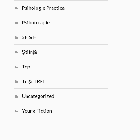
Psihologie Practica
Psihoterapie
SF & F
Știință
Top
Tu și TREI
Uncategorized
Young Fiction