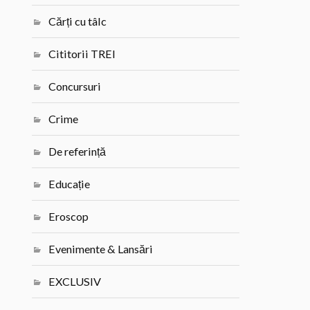
Cărți cu tâlc
Cititorii TREI
Concursuri
Crime
De referință
Educație
Eroscop
Evenimente & Lansări
EXCLUSIV