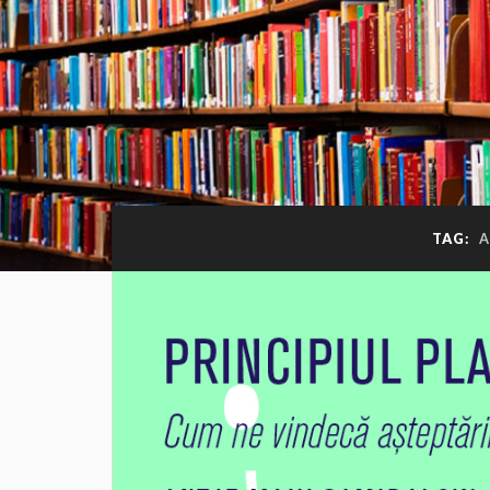
TAG:
A