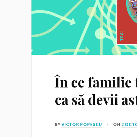
În ce familie 
ca să devii a
BY
VICTOR POPESCU
ON
2 OCT