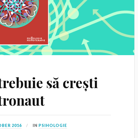
trebuie să crești
stronaut
OBER 2016
IN
PSIHOLOGIE