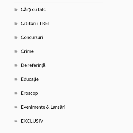
Cărți cu tâlc
Cititorii TREI
Concursuri
Crime
De referință
Educație
Eroscop
Evenimente & Lansări
EXCLUSIV