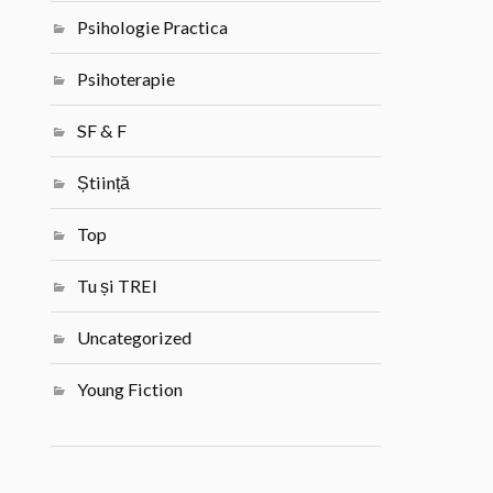
Psihologie Practica
Psihoterapie
SF & F
Știință
Top
Tu și TREI
Uncategorized
Young Fiction