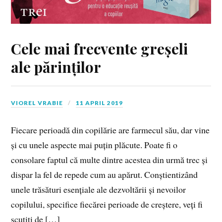
Cele mai frecvente greșeli
ale părinților
VIOREL VRABIE
11 APRIL 2019
Fiecare perioadă din copilărie are farmecul său, dar vine
și cu unele aspecte mai puțin plăcute. Poate fi o
consolare faptul că multe dintre acestea din urmă trec și
dispar la fel de repede cum au apărut. Conștientizând
unele trăsături esențiale ale dezvoltării și nevoilor
copilului, specifice fiecărei perioade de creștere, veți fi
scutiți de […]