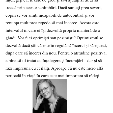
treacă prin aceste schimbări. Dacă sunteți prea severi,
copiii se vor simți incapabili de autocontrol și vor
renunța mult prea repede să mai încerce. Acesta este
intervalul în care ei își dezvoltă propria manieră de a
gândi. Vor fi ei optimiști sau pesimiști? Optimismul se
dezvoltă dacă știi că este în regulă să încerci și să eșuezi,
după care să încerci din nou. Pentru o atitudine pozitivă,
e bine să fii tratat cu înțelegere și încurajări – dar și să
râzi împreună cu ceilalți. Aproape că nu este nicio altă
perioadă în viață în care este mai important să râdeți