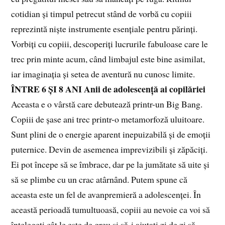
cotidian și timpul petrecut stând de vorbă cu copiii
reprezintă niște instrumente esențiale pentru părinți.
Vorbiți cu copiii, descoperiți lucrurile fabuloase care le
trec prin minte acum, când limbajul este bine asimilat,
iar imaginația și setea de aventură nu cunosc limite.
ÎNTRE 6 ȘI 8 ANI
Anii de adolescență ai copilăriei
Aceasta e o vârstă care debutează printr-un Big Bang.
Copiii de șase ani trec printr-o metamorfoză uluitoare.
Sunt plini de o energie aparent inepuizabilă și de emoții
puternice. Devin de asemenea imprevizibili și zăpăciți.
Ei pot începe să se îmbrace, dar pe la jumătate să uite și
să se plimbe cu un crac atârnând. Putem spune că
aceasta este un fel de avanpremieră a adolescenței. În
această perioadă tumultuoasă, copiii au nevoie ca voi să
înțelegeți cât le este de greu și să-i ajutați zi de zi să