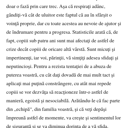
doar o fază prin care trec. Așa că respirați adânc,
gândiți-vă cât de uluitor este faptul că au în sfârșit o
voință proprie, dar cu toate acestea au nevoie de ajutor și
de îndrumare pentru a progresa. Statisticile arată că, de
fapt, copiii sub patru ani sunt mai afectați de astfel de
crize decât copiii de oricare altă vârstă. Sunt micuți și
impertinenți, iar voi, părinții, vă simțiți adesea sfidați și
neputincioși. Pentru a rezista tentației de a abuza de
puterea voastră, cu cât dați dovadă de mai mult tact și
aplicați mai puțină constrângere, cu atât mai repede
copiii se vor dezvăța să reacționeze într-o astfel de
manieră, egoistă și nesociabilă. Arătându-le că fac parte
din „echipă“, din familia voastră, și că veți depăși
împreună astfel de momente, va crește și sentimentul lor
de siguranță și se va diminua dorința de a vă sfida.