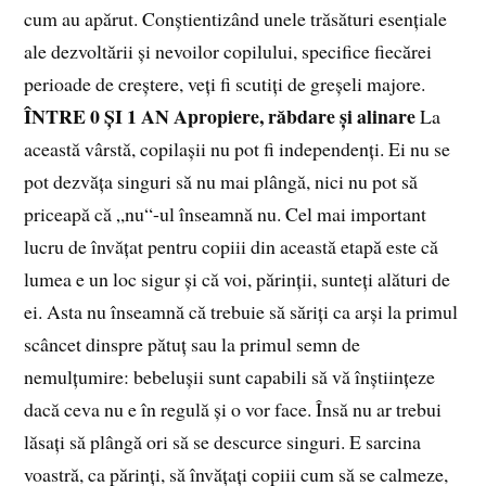
cum au apărut. Conștientizând unele trăsături esențiale
ale dezvoltării și nevoilor copilului, specifice fiecărei
perioade de creștere, veți fi scutiți de greșeli majore.
ÎNTRE 0 ȘI 1 AN
Apropiere, răbdare și alinare
La
această vârstă, copilașii nu pot fi independenți. Ei nu se
pot dezvăța singuri să nu mai plângă, nici nu pot să
priceapă că „nu“-ul înseamnă nu. Cel mai important
lucru de învățat pentru copiii din această etapă este că
lumea e un loc sigur și că voi, părinții, sunteți alături de
ei. Asta nu înseamnă că trebuie să săriți ca arși la primul
scâncet dinspre pătuț sau la primul semn de
nemulțumire: bebelușii sunt capabili să vă înștiințeze
dacă ceva nu e în regulă și o vor face. Însă nu ar trebui
lăsați să plângă ori să se descurce singuri. E sarcina
voastră, ca părinți, să învățați copiii cum să se calmeze,