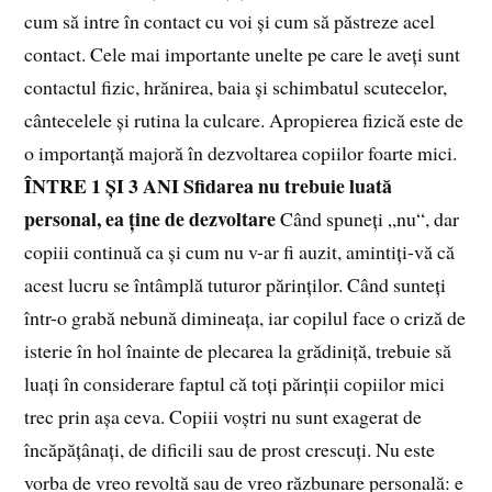
cum să intre în contact cu voi și cum să păstreze acel
contact. Cele mai importante unelte pe care le aveți sunt
contactul fizic, hrănirea, baia și schimbatul scutecelor,
cântecelele și rutina la culcare. Apropierea fizică este de
o importanță majoră în dezvoltarea copiilor foarte mici.
ÎNTRE 1 ȘI 3 ANI Sfidarea nu trebuie luată
personal, ea ține de dezvoltare
Când spuneți „nu“, dar
copiii continuă ca și cum nu v-ar fi auzit, amintiți-vă că
acest lucru se întâmplă tuturor părinților. Când sunteți
într-o grabă nebună dimineața, iar copilul face o criză de
isterie în hol înainte de plecarea la grădiniță, trebuie să
luați în considerare faptul că toți părinții copiilor mici
trec prin așa ceva. Copiii voștri nu sunt exagerat de
încăpățânați, de dificili sau de prost crescuți. Nu este
vorba de vreo revoltă sau de vreo răzbunare personală: e