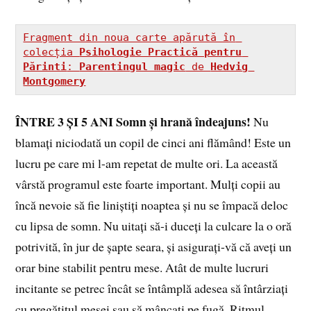
Fragment din noua carte apărută în 
colecția 
Psihologie Practică pentru 
Părinti
: 
Parentingul magic
 de 
Hedvig 
Montgomery
ÎNTRE 3 ȘI 5 ANI
Somn și hrană îndeajuns!
Nu
blamați niciodată un copil de cinci ani flămând! Este un
lucru pe care mi l-am repetat de multe ori. La această
vârstă programul este foarte important. Mulți copii au
încă nevoie să fie liniștiți noaptea și nu se împacă deloc
cu lipsa de somn. Nu uitați să-i duceți la culcare la o oră
potrivită, în jur de șapte seara, și asigurați-vă că aveți un
orar bine stabilit pentru mese. Atât de multe lucruri
incitante se petrec încât se întâmplă adesea să întârziați
cu pregătitul mesei sau să mâncați pe fugă. Ritmul