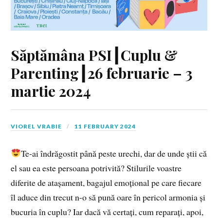
Săptămâna PSI┃Cuplu &
Parenting┃26 februarie – 3
martie 2024
VIOREL VRABIE
11 FEBRUARY 2024
Te-ai îndrăgostit până peste urechi, dar de unde știi că
el sau ea este persoana potrivită? Stilurile voastre
diferite de atașament, bagajul emoțional pe care fiecare
îl aduce din trecut n-o să pună oare în pericol armonia și
bucuria în cuplu? Iar dacă vă certați, cum reparați, apoi,