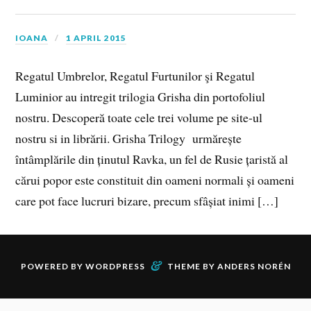
IOANA
1 APRIL 2015
Regatul Umbrelor, Regatul Furtunilor şi Regatul
Luminior au intregit trilogia Grisha din portofoliul
nostru. Descoperă toate cele trei volume pe site-ul
nostru si in librării. Grisha Trilogy urmărește
întâmplările din ținutul Ravka, un fel de Rusie țaristă al
cărui popor este constituit din oameni normali și oameni
care pot face lucruri bizare, precum sfâșiat inimi […]
&
POWERED BY
WORDPRESS
THEME BY
ANDERS NORÉN