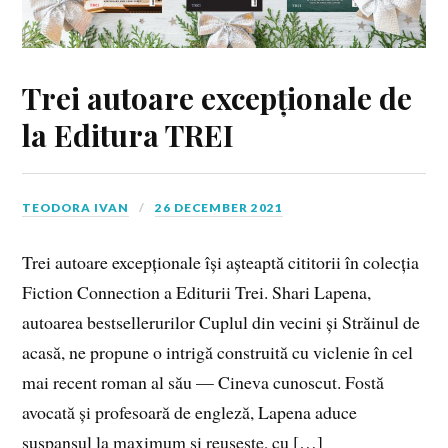
Trei autoare excepționale de
la Editura TREI
TEODORA IVAN
26 DECEMBER 2021
Trei autoare excepționale își așteaptă cititorii în colecția
Fiction Connection a Editurii Trei. Shari Lapena,
autoarea bestsellerurilor Cuplul din vecini și Străinul de
acasă, ne propune o intrigă construită cu viclenie în cel
mai recent roman al său — Cineva cunoscut. Fostă
avocată și profesoară de engleză, Lapena aduce
suspansul la maximum și reușește, cu […]