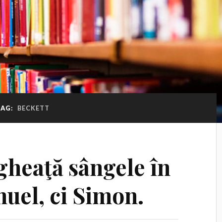
TAG:
BECKETT
ngheaţă sângele în
uel, ci Simon.