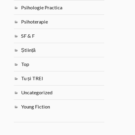
Psihologie Practica
Psihoterapie
SF & F
Știință
Top
Tu și TREI
Uncategorized
Young Fiction