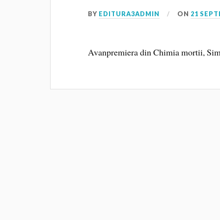
BY
EDITURA3ADMIN
ON
21 SEPT
Avanpremiera din Chimia mortii, Si