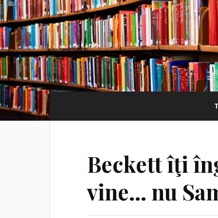
Beckett îţi î
vine… nu Sam