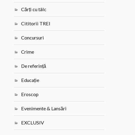
Cărți cu tâlc
Cititorii TREI
Concursuri
Crime
De referință
Educație
Eroscop
Evenimente & Lansări
EXCLUSIV