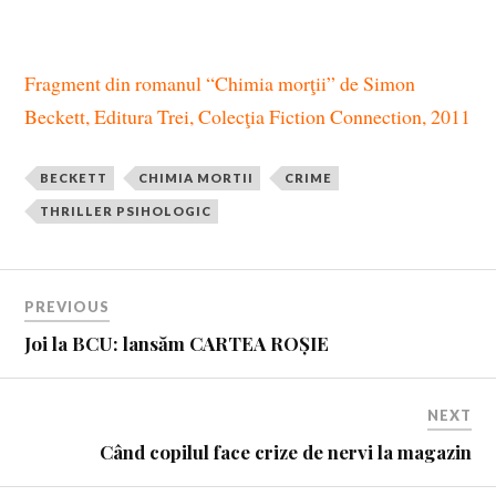
—
Sunt iepuri, a spus el. Pui de iepuri.
Fragment din romanul “Chimia morţii” de Simon
Beckett, Editura Trei, Colecţia Fiction Connection, 2011
BECKETT
CHIMIA MORTII
CRIME
THRILLER PSIHOLOGIC
PREVIOUS
Joi la BCU: lansăm CARTEA ROȘIE
NEXT
Când copilul face crize de nervi la magazin