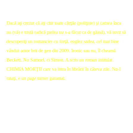
Dacă aţi crezut că aţi citit toate cărţile (poliţiste) şi carnea înca
nu (vă) e tristă (adică pielea nu s-a făcut ca de găină), vă invit să
descoperiţi un romancier cu forţă, englez sadea, cel mai bine
vândut autor brit de gen din 2009. Ironic sau nu, îl cheamă
Beckett. Nu Samuel, ci Simon. A scris un roman intitulat
CHIMIA MORŢII care va intra în librării în câteva zile. Nu-l
rataţi, e un page turner garantat.
În timp ce-mi colectam mostrele, bâzâitul monoton al muștelor
asigura zgomotul de fundal. Când m-am ridicat, aveam
articulațiile și mușchii înțepeniți de cât stătusem ghemuit.
—
Ați terminat?