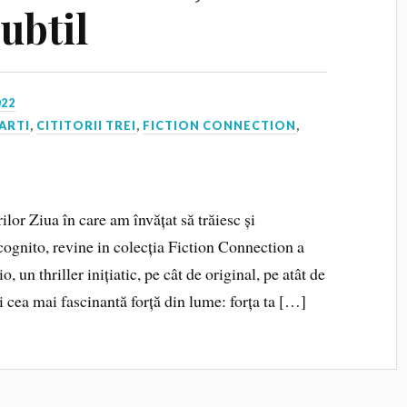
ubtil
022
ARTI
,
CITITORII TREI
,
FICTION CONNECTION
,
lor Ziua în care am învățat să trăiesc și
ognito, revine in colecția Fiction Connection a
, un thriller inițiatic, pe cât de original, pe atât de
i cea mai fascinantă forță din lume: forța ta […]