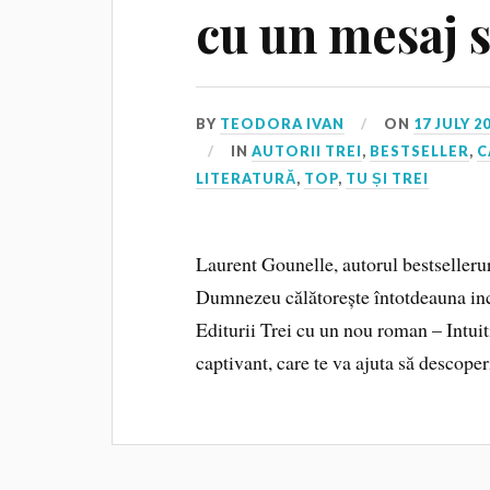
cu un mesaj s
BY
TEODORA IVAN
ON
17 JULY 2
IN
AUTORII TREI
,
BESTSELLER
,
C
LITERATURĂ
,
TOP
,
TU ȘI TREI
Laurent Gounelle, autorul bestselleruri
Dumnezeu călătorește întotdeauna inc
Editurii Trei cu un nou roman – Intuitio
captivant, care te va ajuta să descoper