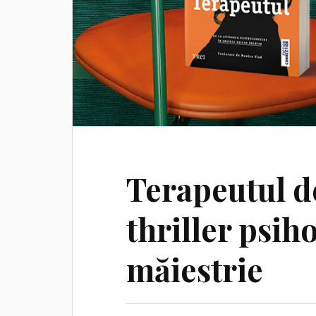
Terapeutul de
thriller psih
măiestrie