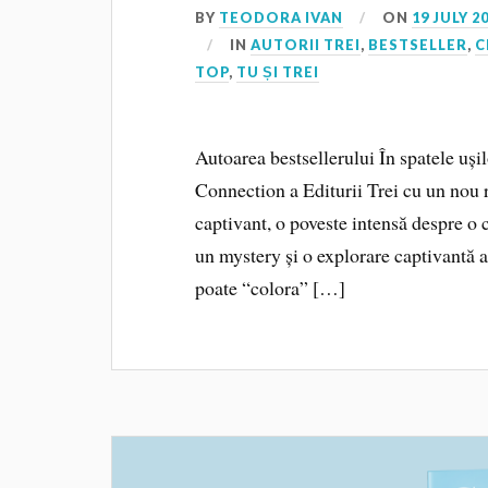
BY
TEODORA IVAN
ON
19 JULY 2
IN
AUTORII TREI
,
BESTSELLER
,
C
TOP
,
TU ȘI TREI
Autoarea bestsellerului În spatele ușil
Connection a Editurii Trei cu un nou 
captivant, o poveste intensă despre o 
un mystery și o explorare captivantă a
poate “colora” […]