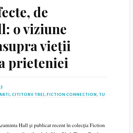
ecte, de
: o viziune
supra vieții
a prieteniei
22
ARTI
,
CITITORII TREI
,
FICTION CONNECTION
,
TU
aminta Hall și publicat recent în colecția Fiction