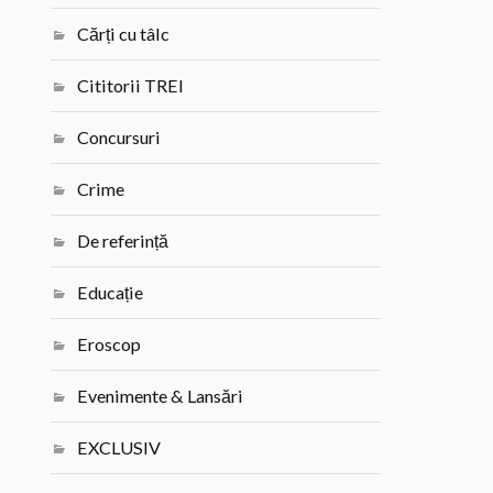
Cărți cu tâlc
Cititorii TREI
Concursuri
Crime
De referință
Educație
Eroscop
Evenimente & Lansări
EXCLUSIV