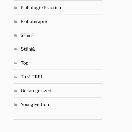
Psihologie Practica
Psihoterapie
SF & F
Știință
Top
Tu și TREI
Uncategorized
Young Fiction