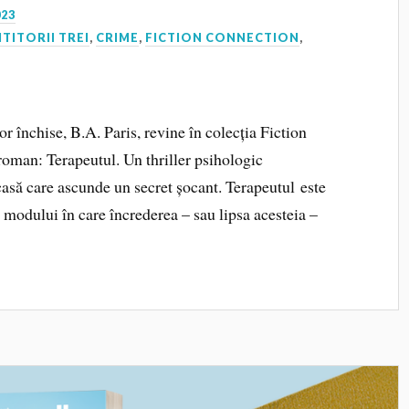
023
ITITORII TREI
,
CRIME
,
FICTION CONNECTION
,
or închise, B.A. Paris, revine în colecția Fiction
roman: Terapeutul. Un thriller psihologic
casă care ascunde un secret șocant. Terapeutul este
 modului în care încrederea – sau lipsa acesteia –