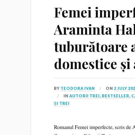
Femei imperf
Araminta Hall
tuburătoare a
domestice și 
BY
TEODORA IVAN
ON
2 JULY 20
IN
AUTORII TREI
,
BESTSELLER
,
C
ȘI TREI
Romanul Femei imperfecte, scris de Ar