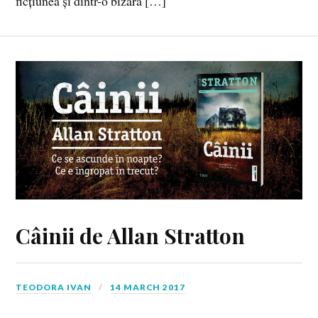
ficțiunea și dintr-o bizară […]
Câinii de Allan Stratton
TEODORA IVAN
14 MARCH 2017