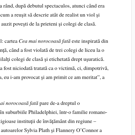
a rând, după debutul spectaculos, atunci când era
 cum a reușit să descrie atât de realist un viol și
auzit povești de la prieteni și colegi de clasă.
l: cartea
Cea mai norocoas
ă fată
este inspirată din
ță, când a fost violată de trei colegi de liceu la o
ilalți colegi de clasă și etichetată drept ușuratică.
 fost niciodată tratată ca o victimă, ci, dimpotrivă,
a, eu i-am provocat și am primit ce am meritat”, a
ai norocoasă fată
pare de-a dreptul o
 în suburbiile Philadelphiei, într-o familie romano-
tigioase instituții de învățământ din regiune –
e autoarelor Sylvia Plath și Flannery O’Connor a