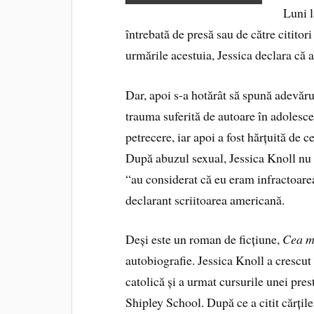
Luni l
întrebată de presă sau de către cititori
urmările acestuia, Jessica declara că a 
Dar, apoi s-a hotărât să spună adevăru
trauma suferită de autoare în adolescen
petrecere, iar apoi a fost hărțuită de ce
După abuzul sexual, Jessica Knoll nu a
“au considerat că eu eram infractoare
declarant scriitoarea americană.
Deși este un roman de ficțiune,
Cea m
autobiografie. Jessica Knoll a crescut
catolică și a urmat cursurile unei pres
Shipley School. După ce a citit cărțil