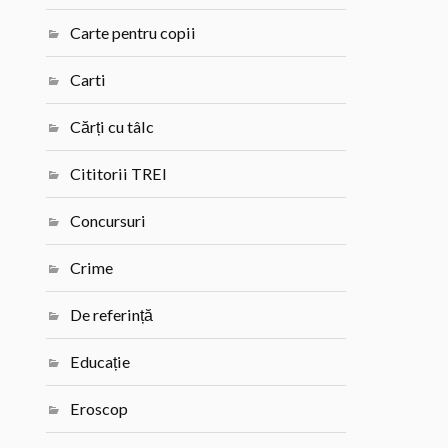
Carte pentru copii
Carti
Cărți cu tâlc
Cititorii TREI
Concursuri
Crime
De referință
Educație
Eroscop