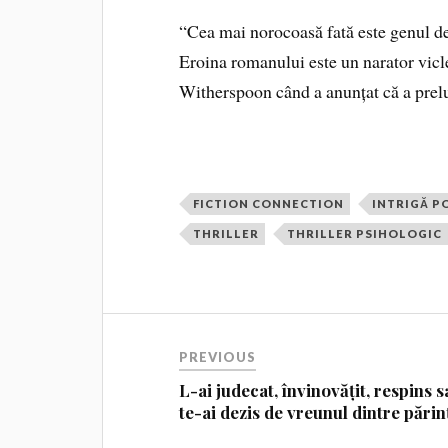
“Cea mai norocoasă fată este genul de 
Eroina romanului este un narator vicle
Witherspoon când a anunțat că a prelu
FICTION CONNECTION
INTRIGĂ P
THRILLER
THRILLER PSIHOLOGIC
PREVIOUS
L-ai judecat, învinovățit, respins 
te-ai dezis de vreunul dintre părin