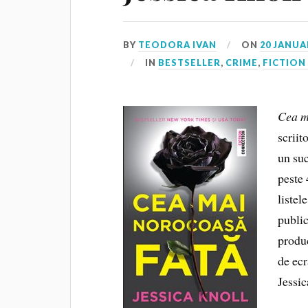
BY
TEODORA IVAN
ON
20 JANUA
IN
BESTSELLER
,
CRIME
,
FICTION
Cea m
scriit
un suc
peste 
listel
public
produ
de ec
Jessic