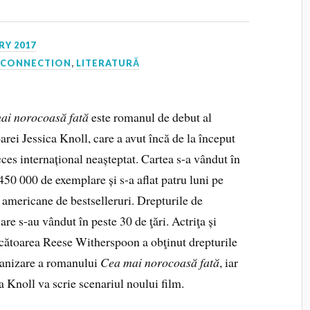
RY 2017
 CONNECTION
,
LITERATURĂ
ai norocoasă fată
este romanul de debut al
oarei Jessica Knoll, care a avut încă de la început
ces internațional neașteptat. Cartea s-a vândut în
450 000 de exemplare și s-a aflat patru luni pe
e americane de bestselleruri. Drepturile de
are s-au vân­dut în peste 30 de ţări. Actriţa și
cătoarea Reese Witherspoon a obţinut drepturile
ranizare a romanului
Cea mai norocoasă fată
, iar
a Knoll va scrie scenariul noului film.