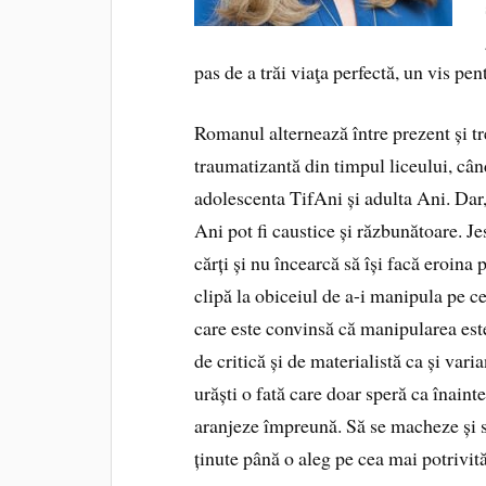
pas de a trăi viaţa per­fectă, un vis pe
Romanul alternează între prezent și tr
traumatizantă din timpul liceului, când
adolescenta TifAni și adulta Ani. Dar,
Ani pot fi caustice și răzbunătoare. J
cărți și nu încearcă să își facă eroina 
clipă la obiceiul de a-i manipula pe ce
care este convinsă că manipularea este
de critică și de materialistă ca și vari
urăști o fată care doar speră ca înainte
aranjeze împreună. Să se macheze și să
ținute până o aleg pe cea mai potrivită