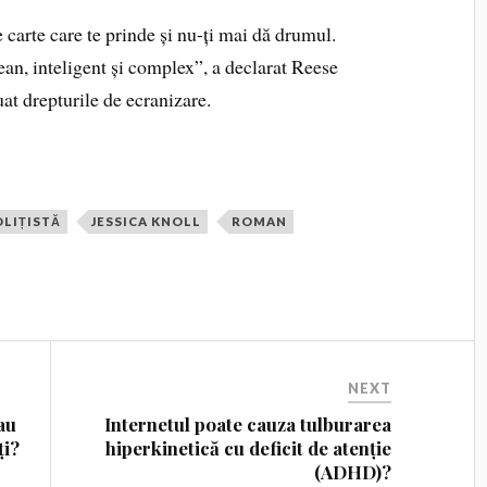
carte care te prinde și nu-ți mai dă drumul.
an, inteligent și complex”, a declarat Reese
at drepturile de ecranizare.
OLIȚISTĂ
JESSICA KNOLL
ROMAN
NEXT
sau
Internetul poate cauza tulburarea
ți?
hiperkinetică cu deficit de atenție
(ADHD)?