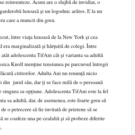
se reinventeze. Acum are o slujbă de invidiat, o
garderobă luxoasă și un logodnic arătos. E la un
ntru care a muncit din greu.
ecut, între viața luxoasă de la New York și cea
 era marginalizată și hărțuită de colegi. Între
 atât adolescenta TifAni cât și varianta sa adultă
essica Knoll menține tensiunea pe parcursul întregii
plăcută cititorilor. Adulta Ani nu renunță nicio
i din jurul său, dar ți se face milă de o persoană
 singura sa opțiune. Adolescenta TifAni este la fel
anta sa adultă, dar, de asemenea, este foarte greu să
 de o petrecere să fie invitată de prietene să se
 se coafeze una pe cealaltă și să probeze diferite
.