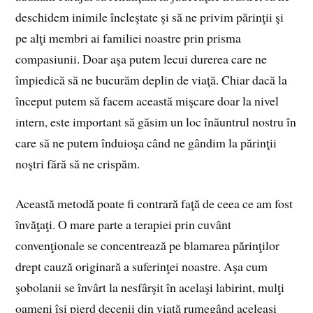
deschidem inimile încleştate şi să ne privim părinţii şi
pe alţi membri ai familiei noastre prin prisma
compasiunii. Doar aşa putem lecui durerea care ne
împiedică să ne bucurăm deplin de viaţă. Chiar dacă la
început putem să facem această mişcare doar la nivel
intern, este important să găsim un loc înăuntrul nostru în
care să ne putem înduioşa când ne gândim la părinţii
noştri fără să ne crispăm.
Această metodă poate fi contrară faţă de ceea ce am fost
învăţaţi. O mare parte a terapiei prin cuvânt
convenţionale se concentrează pe blamarea părinţilor
drept cauză originară a suferinţei noastre. Aşa cum
şobolanii se învârt la nesfârşit în acelaşi labirint, mulţi
oameni îşi pierd decenii din viaţă rumegând aceleaşi