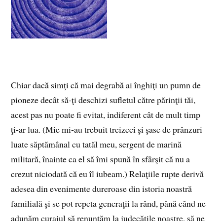
Chiar dacă simţi că mai degrabă ai înghiţi un pumn de
pioneze decât să‑ţi deschizi sufletul către părinţii tăi,
acest pas nu poate fi evitat, indiferent cât de mult timp
ţi‑ar lua. (Mie mi‑au trebuit treizeci şi şase de prânzuri
luate săptămânal cu tatăl meu, sergent de marină
militară, înainte ca el să îmi spună în sfârşit că nu a
crezut niciodată că eu îl iubeam.) Relaţiile rupte derivă
adesea din evenimente dureroase din istoria noastră
familială şi se pot repeta generaţii la rând, până când ne
adunăm curajul să renunţăm la judecăţile noastre, să ne