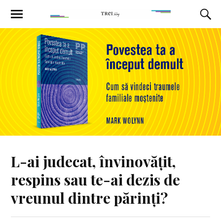
L-ai judecat, învinovățit,
respins sau te-ai dezis de
vreunul dintre părinți?