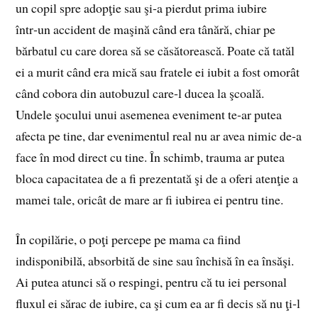
un copil spre adopţie sau şi‑a pierdut prima iubire
într‑un accident de maşină când era tânără, chiar pe
bărbatul cu care dorea să se căsătorească. Poate că tatăl
ei a murit când era mică sau fratele ei iubit a fost omorât
când cobora din autobuzul care‑l ducea la şcoală.
Undele şocului unui asemenea eveniment te‑ar putea
afecta pe tine, dar evenimentul real nu ar avea nimic de‑a
face în mod direct cu tine. În schimb, trauma ar putea
bloca capacitatea de a fi prezentată şi de a oferi atenţie a
mamei tale, oricât de mare ar fi iubirea ei pentru tine.
În copilărie, o poţi percepe pe mama ca fiind
indisponibilă, absorbită de sine sau închisă în ea însăşi.
Ai putea atunci să o respingi, pentru că tu iei personal
fluxul ei sărac de iubire, ca şi cum ea ar fi decis să nu ţi‑l