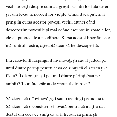
vechi poveşti despre cum au greşit părinţii lor faţă de ei
şi cum le‑au nenorocit lor vieţile. Chiar dacă putem fi
prinşi în cursa acestor poveşti vechi, atunci când
descoperim poveştile şi mai adânc ascunse în spatele lor,
ele au puterea de a ne elibera. Sursa acestei libertăţi este
înă‑ untrul nostru, aşteaptă doar să fie descoperită.
Întreabă‑te: Îl respingi, îl învinovăţeşti sau îl judeci pe
unul dintre părinţi pentru ceva ce simţi că el sau ea ţi‑a
făcut? Îl dispreţuieşti pe unul dintre părinţi (sau pe
ambii)? Te‑ai îndepărtat de vreunul dintre ei?
Să zicem că o învinovăţeşti sau o respingi pe mama ta.
Să zicem că o consideri vinovată pentru că nu ţi‑a dat
destul din ceea ce simţi că ar fi trebuit să primeşti.