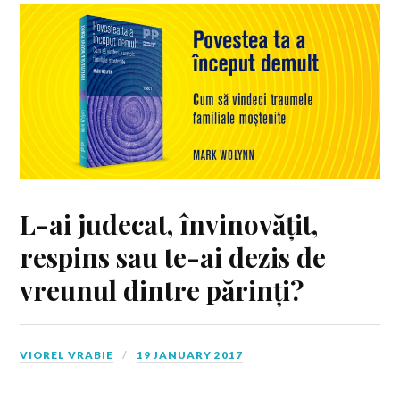
L-ai judecat, învinovățit,
respins sau te-ai dezis de
vreunul dintre părinți?
VIOREL VRABIE
19 JANUARY 2017