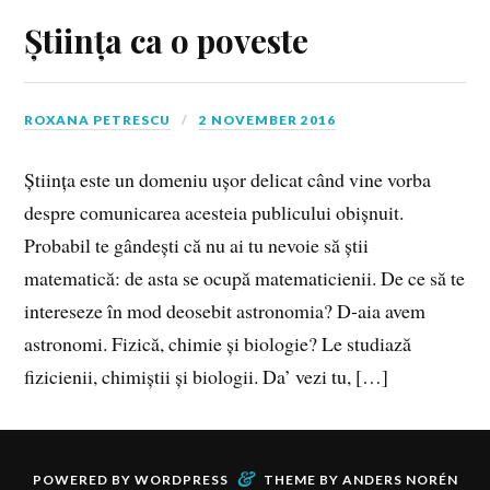
Știința ca o poveste
ROXANA PETRESCU
2 NOVEMBER 2016
Știința este un domeniu ușor delicat când vine vorba
despre comunicarea acesteia publicului obișnuit.
Probabil te gândești că nu ai tu nevoie să știi
matematică: de asta se ocupă matematicienii. De ce să te
intereseze în mod deosebit astronomia? D-aia avem
astronomi. Fizică, chimie și biologie? Le studiază
fizicienii, chimiștii și biologii. Da’ vezi tu, […]
&
POWERED BY
WORDPRESS
THEME BY
ANDERS NORÉN