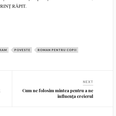
i PRINȚ RĂPIT.
RAM
POVESTE
ROMAN PENTRU COPII
NEXT
t
Cum ne folosim mintea pentru a ne
influența creierul