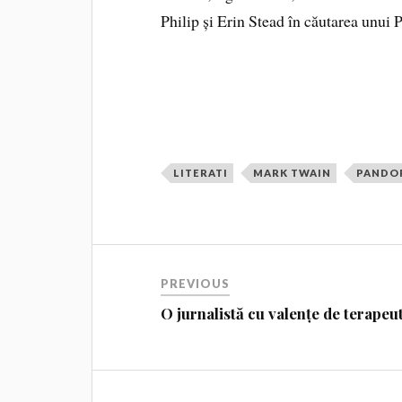
Philip și Erin Stead în căutarea unu
LITERATI
MARK TWAIN
PANDO
PREVIOUS
O jurnalistă cu valențe de terapeu