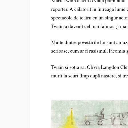
Mark Twain a avut o viață palpitantă —
reporter. A călătorit în întreaga lume
spectacole de teatru cu un singur acto
Twain a devenit cel mai faimos și mai 
Multe dintre povestirile lui sunt amuz
serioase, cum ar fi rasismul, lăcomia 
Twain și soția sa, Olivia Langdon Cle
murit la scurt timp după naștere, și tre