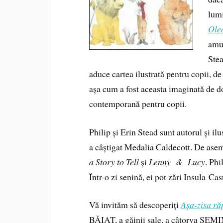
lum
Ole
amuz
Stea
aduce cartea ilustrată pentru copii, de
așa cum a fost aceasta imaginată de d
contemporană pentru copii.
Philip și Erin Stead sunt autorul și ilu
a câștigat Medalia Caldecott. De aseme
a Story to Tell
și
Lenny & Lucy
. Phi
Într-o zi senină, ei pot zări Insula Cas
Vă invităm să descoperiți
Așa-zisa ră
BĂIAT, a găinii sale, a câtorva SEM