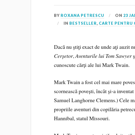
BY
ROXANA PETRESCU
ON
23 J
IN
BESTSELLER
,
CARTE PENTRU 
Dacă nu știţi exact de unde aţi auzit
Cerșetor
,
Aventurile lui Tom Sawyer
ș
cunoscute cărți ale lui Mark Twain.
Mark Twain a fost cel mai mare povest
scornească povești, încât și-a inventa
Samuel Langhorne Clemens.) Cele mai 
propriile aventuri din copilăria petrec
Hannibal, statul Missouri.