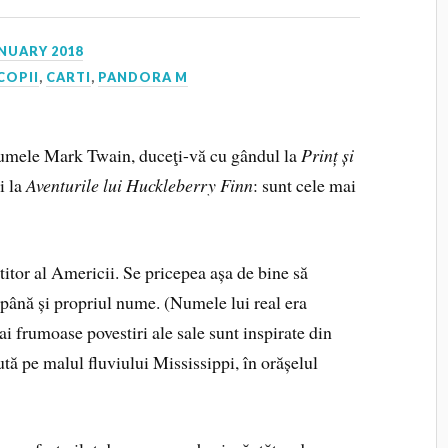
ANUARY 2018
COPII
,
CARTI
,
PANDORA M
 numele Mark Twain, duceţi-vă cu gândul la
Prinț și
i la
Aventurile lui Huckleberry Finn
: sunt cele mai
itor al Americii. Se pricepea așa de bine să
t până și propriul nume. (Numele lui real era
frumoase povestiri ale sale sunt inspirate din
ută pe malul fluviului Mississippi, în orășelul