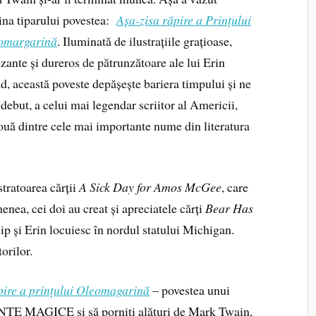
ina tiparului povestea:
Așa-zisa răpire a Prințului
omargarină
. Iluminată de ilustrațiile grațioase,
ante și dureros de pătrunzătoare ale lui Erin
d, această poveste depășește bariera timpului și ne
 debut, a celui mai legendar scriitor al Americii,
ouă dintre cele mai importante nume din literatura
stratoarea cărții
A Sick Day for Amos McGee
, care
nea, cei doi au creat și apreciatele cărți
Bear Has
lip și Erin locuiesc în nordul statului Michigan.
torilor.
pire a prințului Oleomagarină
– povestea unui
INȚE MAGICE și să porniți alături de Mark Twain,