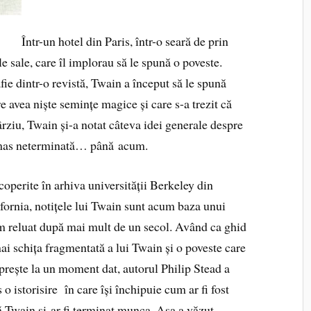
Într-un hotel din Paris, într-o seară de prin
e sale, care îl implorau să le spună o poveste.
ie dintr-o revistă, Twain a început să le spună
e avea niște semințe magice și care s-a trezit că
ârziu, Twain și-a notat câteva idei generale despre
rămas neterminată… până acum.
operite în arhiva universității Berkeley din
fornia, notițele lui Twain sunt acum baza unui
 reluat după mai mult de un secol. Având ca ghid
i schița fragmentată a lui Twain și o poveste care
prește la un moment dat, autorul Philip Stead a
s o istorisire în care își închipuie cum ar fi fost
 Twain și-ar fi terminat munca. Așa a văzut