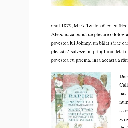
anul 1879, Mark Twain stătea cu fiicel
Alegând ca punct de plecare o fotograf
povestea lui Johnny, un băiat sărac car
pleacă să salveze un prinț furat. Mai t
povestea cu pricina, însă aceasta a 
Desc
Cali
basm
numa
se o
scri
dacă