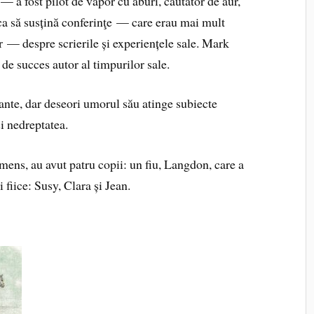
 a fost pilot de vapor cu aburi, căutător de aur,
 ca să susțină conferinţe — care erau mai mult
r — despre scrierile și experiențele sale. Mark
de succes autor al timpurilor sale.
ante, dar deseori umorul său atinge subiecte
și nedreptatea.
mens, au avut patru copii: un fiu, Langdon, care a
i fiice: Susy, Clara și Jean.