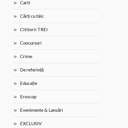
Carti
Cărți cu tâlc
Cititorii TREI
Concursuri
Crime
De referință
Educație
Eroscop
Evenimente & Lansări
EXCLUSIV