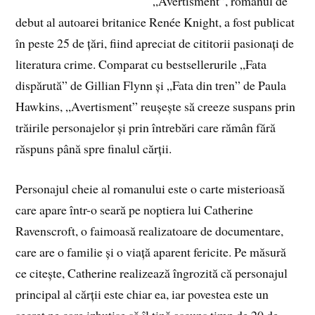
„Avertisment”, romanul de
debut al autoarei britanice Renée Knight, a fost publicat
în peste 25 de țări, fiind apreciat de cititorii pasionați de
literatura crime. Comparat cu bestsellerurile „Fata
dispărută” de Gillian Flynn și „Fata din tren” de Paula
Hawkins, „Avertisment” reușește să creeze suspans prin
trăirile personajelor și prin întrebări care rămân fără
răspuns până spre finalul cărții.
Personajul cheie al romanului este o carte misterioasă
care apare într-o seară pe noptiera lui Catherine
Ravenscroft, o faimoasă realizatoare de documentare,
care are o familie și o viață aparent fericite. Pe măsură
ce citește, Catherine realizează îngrozită că personajul
principal al cărții este chiar ea, iar povestea este un