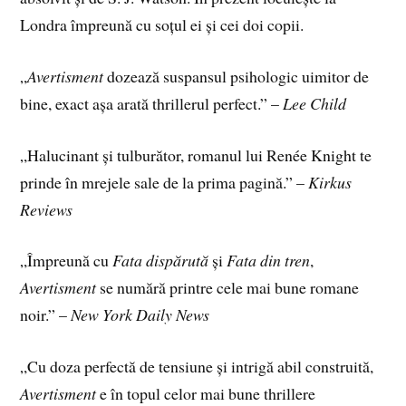
Londra împreună cu soțul ei și cei doi copii.
„
Avertisment
dozează suspansul psihologic uimitor de
bine, exact așa arată thrillerul perfect.” –
Lee Child
„Halucinant și tulburător, romanul lui Renée Knight te
prinde în mrejele sale de la prima pagină.” –
Kirkus
Reviews
„Împreună cu
Fata dispărută
și
Fata din tren
,
Avertisment
se numără printre cele mai bune romane
noir.” –
New York Daily News
„Cu doza perfectă de tensiune și intrigă abil construită,
Avertisment
e în topul celor mai bune thrillere