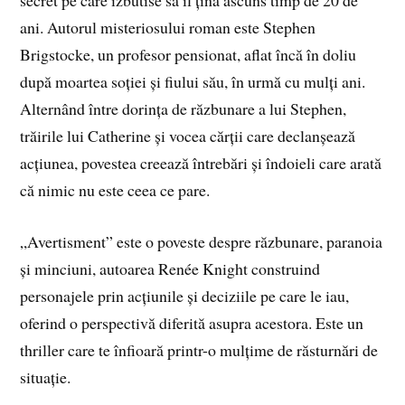
secret pe care izbutise să îl țină ascuns timp de 20 de
ani. Autorul misteriosului roman este Stephen
Brigstocke, un profesor pensionat, aflat încă în doliu
după moartea soției și fiului său, în urmă cu mulți ani.
Alternând între dorința de răzbunare a lui Stephen,
trăirile lui Catherine și vocea cărții care declanșează
acțiunea, povestea creează întrebări și îndoieli care arată
că nimic nu este ceea ce pare.
„Avertisment” este o poveste despre răzbunare, paranoia
și minciuni, autoarea Renée Knight construind
personajele prin acțiunile și deciziile pe care le iau,
oferind o perspectivă diferită asupra acestora. Este un
thriller care te înfioară printr-o mulțime de răsturnări de
situație.