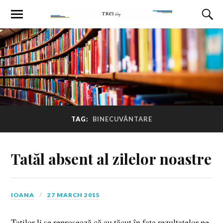
TAG:
BINECUVÂNTARE
Tatăl absent al zilelor noastre
IOANA
27 MARCH 2015
Taților li se reproșează că au tăcut în faţa rezultatelor pe