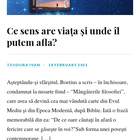
Ce sens are viața și unde îl
putem afla?
TEODORA IVAN
18 FEBRUARY 2021
Așteptându-și sfârșitul, Boetius a scris – în închisoare,
condamnat la moarte fiind – “Mângâierile filosofiei”,
care avea să devină cea mai vândută carte din Evul
Mediu și din Epoca Modernă, după Biblie. Iată o frază
memorabilă din ea: “De ce oare căutați în afară o
fericire care se găsește în voi?”Sub forma unei povești
contemporane, […]