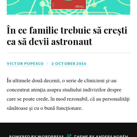
În ce familie trebuie să crești
ca să devii astronaut
VICTOR POPESCU
2 OCTOBER 2016
În ultimele două decenii, o serie de clinicieni și-au
concentrat atenția asupra studiului indivizilor despre
care se poate crede, în mod rezonabil, că au personalități
sănătoase și cu o bună funcționare.
&
POWERED BY
WORDPRESS
THEME BY
ANDERS NORÉN