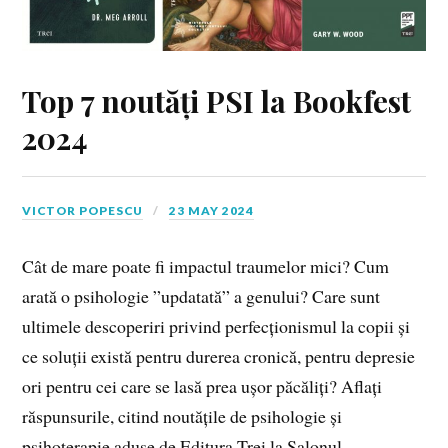
Top 7 noutăți PSI la Bookfest
2024
VICTOR POPESCU
23 MAY 2024
Cât de mare poate fi impactul traumelor mici? Cum
arată o psihologie ”updatată” a genului? Care sunt
ultimele descoperiri privind perfecționismul la copii și
ce soluții există pentru durerea cronică, pentru depresie
ori pentru cei care se lasă prea ușor păcăliți? Aflați
răspunsurile, citind noutățile de psihologie și
psihoterapie aduse de Editura Trei la Salonul