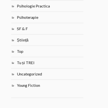
Psihologie Practica
Psihoterapie
SF & F
Știință
Top
Tu și TREI
Uncategorized
Young Fiction