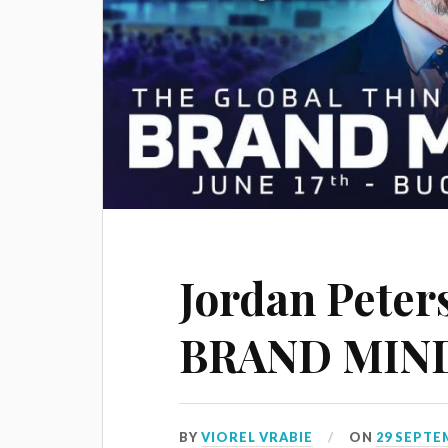
Jordan Peters
BRAND MIND
BY
VIOREL VRABIE
ON
29 SEPTE