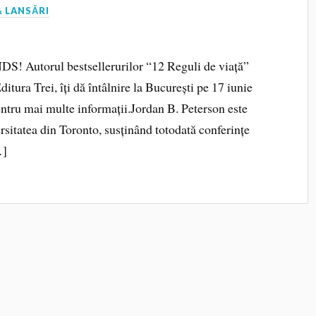
 LANSĂRI
! Autorul bestsellerurilor “12 Reguli de viață”
itura Trei, îți dă întâlnire la București pe 17 iunie
tru mai multe informații.Jordan B. Peterson este
rsitatea din Toronto, susținând totodată conferințe
…]