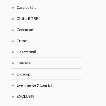
Cărți cu tâlc
Cititorii TREI
Concursuri
Crime
De referință
Educație
Eroscop
Evenimente & Lansări
EXCLUSIV