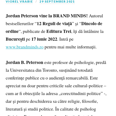
VIOREL VRABIE
29 SEPTEMBER 2021
Jordan Peterson vine la BRAND MINDS!
Autorul
12 Reguli de viață
Dincolo de
bestsellerurilor “
” și “
ordine
Editura Trei
“, publicate de
, îți dă întâlnire la
București
17 iunie 2022
pe
. Intră pe
www.brandminds.ro
pentru mai multe informații.
Jordan B. Peterson
este profesor de psihologie, predă
la Universitatea din Toronto, susținând totodată
conferințe publice cu o audiență remarcabilă. Este
apreciat nu doar pentru criticile sale cultural-politice –
cum ar fi obiecțiile la adresa „corectitudinii politice” -,
dar și pentru deschiderea sa către religie, filosofie,
literatură și studii politice. În calitate de psiholog