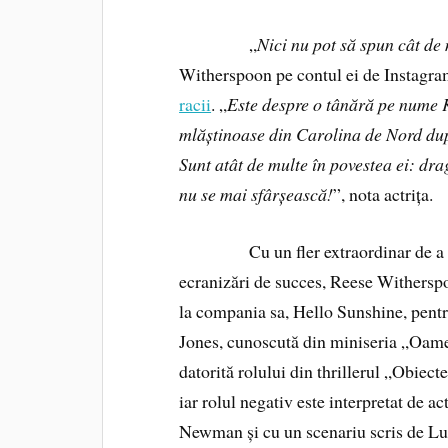
„
Nici nu pot să spun cât de
Witherspoon pe contul ei de Instagr
racii
. „
Este despre o tânără pe nume Ky
mlăștinoase din Carolina de Nord dup
Sunt atât de multe în povestea ei: dra
nu se mai sfârșească!
”, nota actrița.
Cu un fler extraordinar de a intui 
ecranizări de succes, Reese Witherspoo
la compania sa, Hello Sunshine, pentr
Jones, cunoscută din miniseria „Oame
datorită rolului din thrillerul „Obiect
iar rolul negativ este interpretat de a
Newman și cu un scenariu scris de Lu