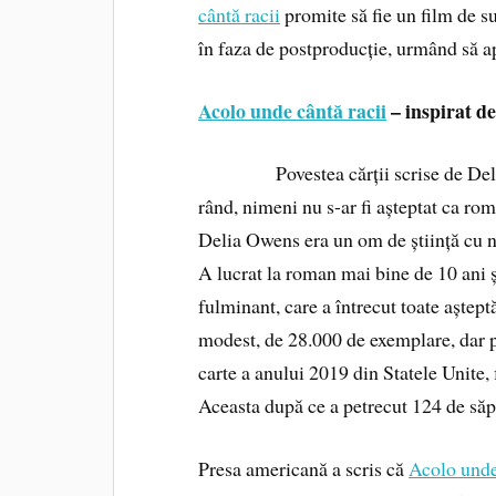
cântă racii
promite să fie un film de su
în faza de postproducție, urmând să a
Acolo unde cântă racii
– inspirat de
Povestea cărții scrise de Delia O
rând, nimeni nu s-ar fi așteptat ca rom
Delia Owens era un om de știință cu no
A lucrat la roman mai bine de 10 ani ș
fulminant, care a întrecut toate așteptăr
modest, de 28.000 de exemplare, dar p
carte a anului 2019 din Statele Unite, 
Aceasta după ce a petrecut 124 de să
Presa americană a scris că
Acolo unde