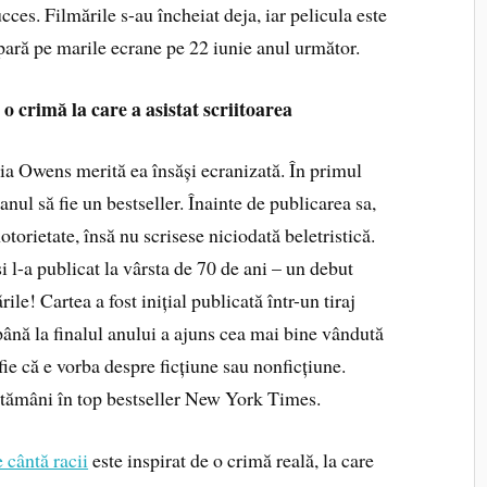
cces. Filmările s-au încheiat deja, iar pelicula este
pară pe marile ecrane pe 22 iunie anul următor.
 o crimă la care a asistat scriitoarea
wens merită ea însăși ecranizată. În primul
anul să fie un bestseller. Înainte de publicarea sa,
torietate, însă nu scrisese niciodată beletristică.
i l-a publicat la vârsta de 70 de ani – un debut
ile! Cartea a fost inițial publicată într-un tiraj
ână la finalul anului a ajuns cea mai bine vândută
fie că e vorba despre ficțiune sau nonficțiune.
ptămâni în top bestseller New York Times.
 cântă racii
este inspirat de o crimă reală, la care