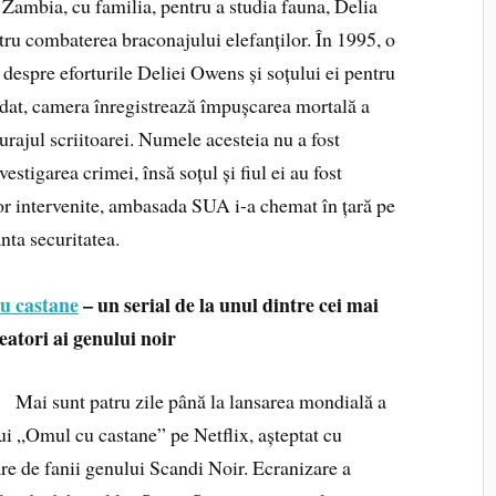
în Zambia, cu familia, pentru a studia fauna, Delia
tru combaterea braconajului elefanților. În 1995, o
espre eforturile Deliei Owens și soțului ei pentru
t dat, camera înregistrează împușcarea mortală a
urajul scriitoarei. Numele acesteia nu a fost
stigarea crimei, însă soțul și fiul ei au fost
lor intervenite, ambasada SUA i-a chemat în țară pe
nta securitatea.
u castane
– un serial de la unul dintre cei mai
eatori ai genului noir
nt patru zile până la lansarea mondială a
lui „Omul cu castane” pe Netflix, așteptat cu
re de fanii genului Scandi Noir. Ecranizare a