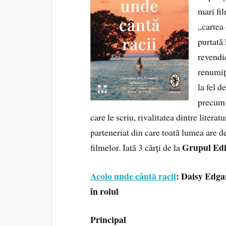
mari fil
„cartea 
purtată 
revendic
renumiț
la fel d
precum 
care le scriu, rivalitatea dintre literat
parteneriat din care toată lumea are de 
Grupul
Edi
filmelor. Iată 3 cărți de la
Acolo unde cântă racii
: Daisy Edga
în rolul
Principal