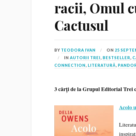
racii, Omul c
Cactusul
BY
TEODORA IVAN
ON
25 SEPTE
IN
AUTORII TREI
,
BESTSELLER
,
C
CONNECTION
,
LITERATURĂ
,
PANDO
3 cărți de la Grupul Editorial Trei 
Acolo u
Literat
inspira