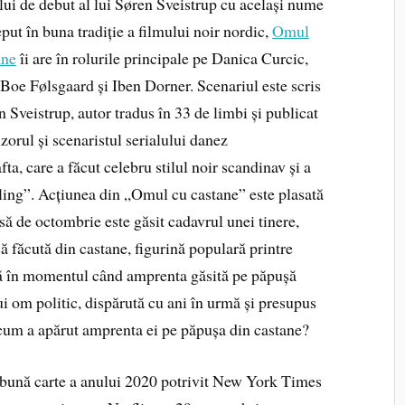
ui de debut al lui Søren Sveistrup cu același nume
put în buna tradiție a filmului noir nordic,
Omul
ane
îi are în rolurile principale pe Danica Curcic,
Boe Følsgaard și Iben Dorner. Scenariul este scris
 Sveistrup, autor tradus în 33 de limbi și publicat
izorul și scenaristul serialului danez
a, care a făcut celebru stilul noir scandinav și a
ling”. Acțiunea din „Omul cu castane” este plasată
să de octombrie este găsit cadavrul unei tinere,
ă făcută din castane, figurină populară printre
nă în momentul când amprenta găsită pe păpușă
ui om politic, dispărută cu ani în urmă și presupus
, cum a apărut amprenta ei pe păpușa din castane?
 carte a anului 2020 potrivit New York Times