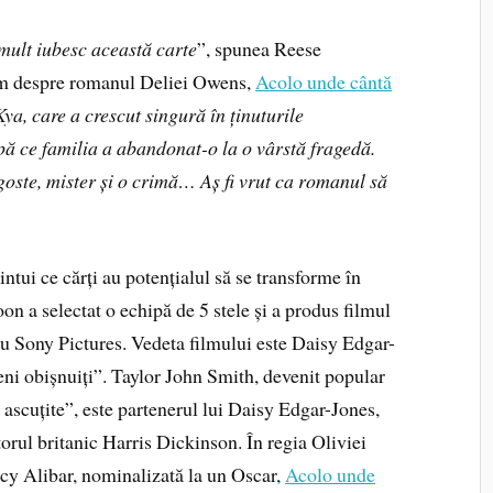
 mult iubesc această carte
”, spunea Reese
am despre romanul Deliei Owens,
Acolo unde cântă
a, care a crescut singură în ținuturile
ă ce familia a abandonat-o la o vârstă fragedă.
goste, mister și o crimă… Aș fi vrut ca romanul să
ce cărți au potențialul să se transforme în
n a selectat o echipă de 5 stele și a produs filmul
u Sony Pictures. Vedeta filmului este Daisy Edgar-
ni obișnuiți”. Taylor John Smith, devenit popular
e ascuțite”, este partenerul lui Daisy Edgar-Jones,
ctorul britanic Harris Dickinson. În regia Oliviei
cy Alibar, nominalizată la un Oscar,
Acolo unde