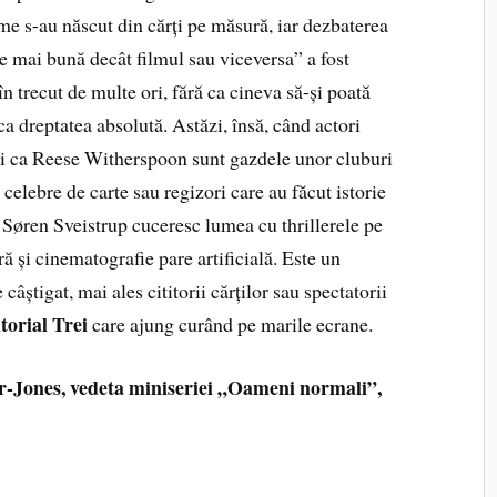
me s-au născut din cărți pe măsură, iar dezbaterea
e mai bună decât filmul sau viceversa” a fost
în trecut de multe ori, fără ca cineva să-și poată
a dreptatea absolută. Astăzi, însă, când actori
i ca Reese Witherspoon sunt gazdele unor cluburi
e celebre de carte sau regizori care au făcut istorie
Søren Sveistrup cuceresc lumea cu thrillerele pe
ură și cinematografie pare artificială. Este un
câștigat, mai ales cititorii cărților sau spectatorii
torial Trei
care ajung curând pe marile ecrane.
r-Jones, vedeta miniseriei „Oameni normali”,