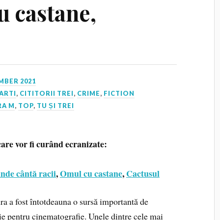
u castane,
MBER 2021
ARTI
,
CITITORII TREI
,
CRIME
,
FICTION
RA M
,
TOP
,
TU ȘI TREI
care vor fi curând ecranizate:
nde cântă racii
,
Omul cu castane
,
Cactusul
ura a fost întotdeauna o sursă importantă de
ție pentru cinematografie. Unele dintre cele mai