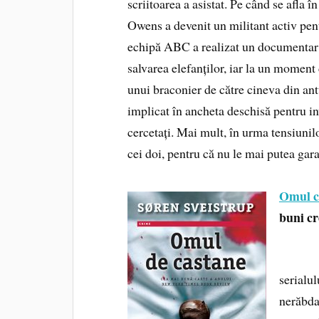
scriitoarea a asistat. Pe când se afla 
Owens a devenit un militant activ pen
echipă ABC a realizat un documentar d
salvarea elefanților, iar la un momen
unui braconier de către cineva din ant
implicat în ancheta deschisă pentru inve
cercetați. Mai mult, în urma tensiuni
cei doi, pentru că nu le mai putea gara
Omul c
buni cr
Mai su
serialu
nerăbda