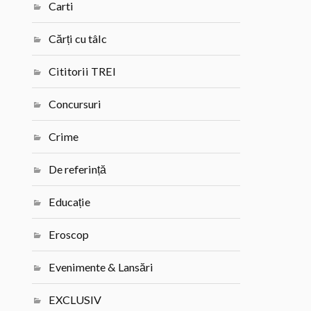
Carti
Cărți cu tâlc
Cititorii TREI
Concursuri
Crime
De referință
Educație
Eroscop
Evenimente & Lansări
EXCLUSIV