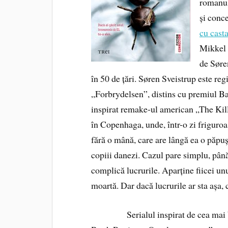
romanul
și conce
cu cast
Mikkel 
de Søren
în 50 de țări. Søren Sveistrup este reg
„Forbrydelsen”, distins cu premiul Baft
inspirat remake-ul american „The Kil
în Copenhaga, unde, într-o zi friguroa
fără o mână, care are lângă ea o păpuș
copiii danezi. Cazul pare simplu, pâ
complică lucrurile. Aparține fiicei un
moartă. Dar dacă lucrurile ar sta așa
Serialul inspirat de cea mai bună