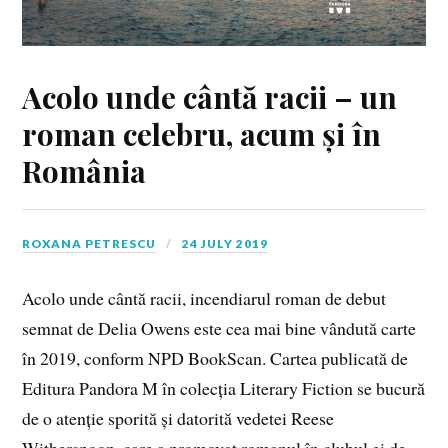
Acolo unde cântă racii – un
roman celebru, acum și în
România
ROXANA PETRESCU
24 JULY 2019
Acolo unde cântă racii, incendiarul roman de debut
semnat de Delia Owens este cea mai bine vândută carte
în 2019, conform NPD BookScan. Cartea publicată de
Editura Pandora M în colecția Literary Fiction se bucură
de o atenție sporită și datorită vedetei Reese
Witherspoon, care a promovat romanul în clubul ei de