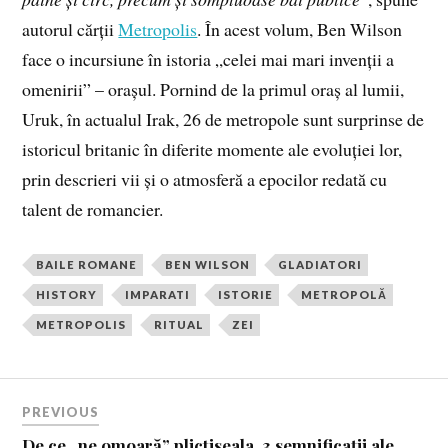
autorul cărții
Metropolis
. În acest volum, Ben Wilson
face o incursiune în istoria „celei mai mari invenții a
omenirii” – orașul. Pornind de la primul oraș al lumii,
Uruk, în actualul Irak, 26 de metropole sunt surprinse de
istoricul britanic în diferite momente ale evoluției lor,
prin descrieri vii și o atmosferă a epocilor redată cu
talent de romancier.
BAILE ROMANE
BEN WILSON
GLADIATORI
HISTORY
IMPARATI
ISTORIE
METROPOLĂ
METROPOLIS
RITUAL
ZEI
PREVIOUS
De ce „ne omoară” plictiseala. 3 semnificații ale