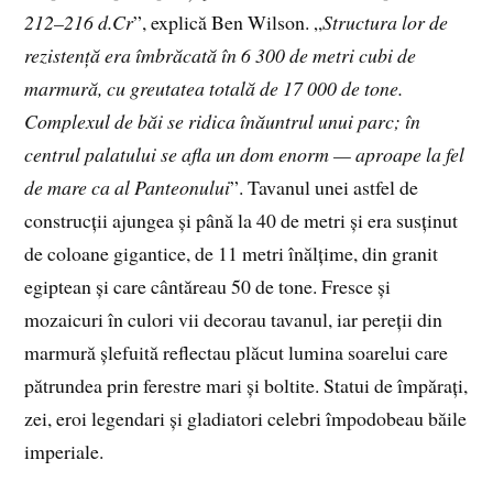
212–216 d.Cr
”, explică Ben Wilson. „
Structura lor de
rezistență era îmbrăcată în 6 300 de metri cubi de
marmură, cu greutatea totală de 17 000 de tone.
Complexul de băi se ridica înăuntrul unui parc; în
centrul palatului se afla un dom enorm — aproape la fel
de mare ca al Panteonului
”. Tavanul unei astfel de
construcții ajungea și până la 40 de metri și era susținut
de coloane gigantice, de 11 metri înălțime, din granit
egiptean și care cântăreau 50 de tone. Fresce și
mozaicuri în culori vii decorau tavanul, iar pereții din
marmură șlefuită reflectau plăcut lumina soarelui care
pătrundea prin ferestre mari și boltite. Statui de împărați,
zei, eroi legendari și gladiatori celebri împodobeau băile
imperiale.