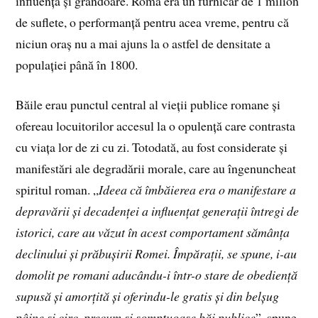
influență și grandoare. Roma era un furnicar de 1 milion
de suflete, o performanță pentru acea vreme, pentru că
niciun oraș nu a mai ajuns la o astfel de densitate a
populației până în 1800.
Băile erau punctul central al vieții publice romane și
ofereau locuitorilor accesul la o opulență care contrasta
cu viața lor de zi cu zi. Totodată, au fost considerate și
manifestări ale degradării morale, care au îngenuncheat
spiritul roman. „
Ideea că îmbăierea era o manifestare a
depravării și decadenței a influențat generații întregi de
istorici, care au văzut în acest comportament sămânța
declinului și prăbușirii Romei. Împărații, se spune, i-au
domolit pe romani aducându-i într-o stare de obediență
supusă și amorțită și oferindu-le gratis și din belșug
pâine și circ, precum și somptuoase băi publice
”, spune