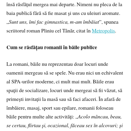
însă răsfățul mergea mai departe. Nimeni nu pleca de la
baia publică fără să fie masat și uns cu uleiuri aromate.
„
Sunt uns, îmi fac gimnastica, m-am îmbăiat
”, spunea
scriitorul roman Pliniu cel Tânăr, citat în
Metropolis
.
Cum se răsfățau romanii în băile publice
La romani, băile nu reprezentau doar locuri unde
oamenii mergeau să se spele. Nu erau nici un echivalent
al SPA-urilor moderne, ci mult mai mult. Băile erau
spații de socializare, locuri unde mergeai să fii văzut, să
primești invitații la masă sau să faci afaceri. În afară de
îmbăiere, masaj, sport sau epilare, romanii foloseau
băile pentru multe alte activități: „
Acolo mâncau, beau,
se certau, flirtau și, ocazional, făceau sex în alcovuri; și