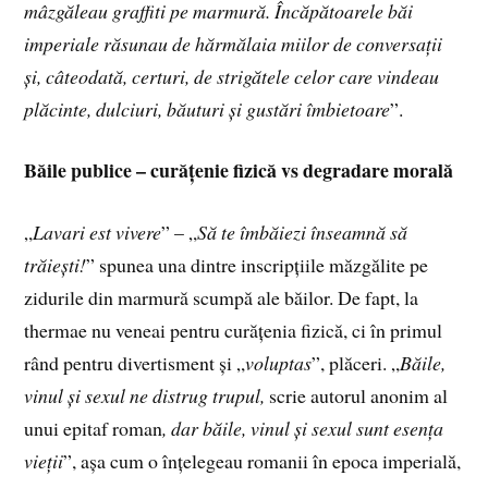
mâzgăleau graffiti pe marmură. Încăpătoarele băi
imperiale răsunau de hărmălaia miilor de conversații
și, câteodată, certuri, de strigătele celor care vindeau
plăcinte, dulciuri, băuturi și gustări îmbietoare
”.
Băile publice – curățenie fizică vs degradare morală
„
Lavari est vivere
” – „
Să te îmbăiezi înseamnă să
trăiești!
” spunea una dintre inscripțiile măzgălite pe
zidurile din marmură scumpă ale băilor. De fapt, la
thermae nu veneai pentru curățenia fizică, ci în primul
rând pentru divertisment și „
voluptas
”, plăceri. „
Băile,
vinul și sexul ne distrug trupul,
scrie autorul anonim al
unui epitaf roman
, dar băile, vinul și sexul sunt esența
vieții
”, așa cum o înțelegeau romanii în epoca imperială,