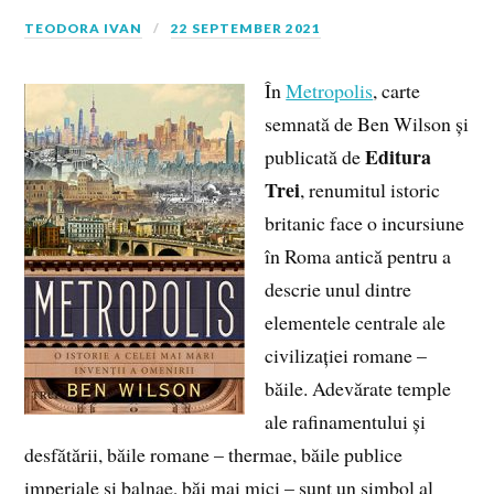
TEODORA IVAN
22 SEPTEMBER 2021
În
Metropolis
, carte
semnată de Ben Wilson și
Editura
publicată de
Trei
, renumitul istoric
britanic face o incursiune
în Roma antică pentru a
descrie unul dintre
elementele centrale ale
civilizației romane –
băile. Adevărate temple
ale rafinamentului și
desfătării, băile romane – thermae, băile publice
imperiale și balnae, băi mai mici – sunt un simbol al