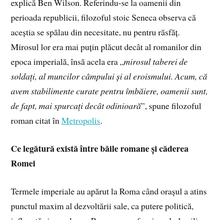
explică Ben Wilson. Referindu-se la oamenii din
perioada republicii, filozoful stoic Seneca observa că
aceștia se spălau din necesitate, nu pentru răsfăț.
Mirosul lor era mai puțin plăcut decât al romanilor din
epoca imperială, însă acela era „
mirosul taberei de
soldați, al muncilor câmpului și al eroismului. Acum, că
avem stabilimente curate pentru îmbăiere, oamenii sunt,
de fapt, mai spurcați decât odinioară
”, spune filozoful
roman citat în
Metropolis
.
Ce legătură există între băile romane și căderea
Romei
Termele imperiale au apărut la Roma când orașul a atins
punctul maxim al dezvoltării sale, ca putere politică,