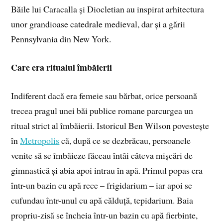
Băile lui Caracalla și Diocletian au inspirat arhitectura
unor grandioase catedrale medieval, dar și a gării
Pennsylvania din New York.
Care era ritualul îmbăierii
Indiferent dacă era femeie sau bărbat, orice persoană
trecea pragul unei băi publice romane parcurgea un
ritual strict al îmbăierii. Istoricul Ben Wilson povestește
în
Metropolis
că, după ce se dezbrăcau, persoanele
venite să se îmbăieze făceau întâi câteva mișcări de
gimnastică și abia apoi intrau în apă. Primul popas era
într-un bazin cu apă rece – frigidarium – iar apoi se
cufundau într-unul cu apă călduță, tepidarium. Baia
propriu-zisă se încheia într-un bazin cu apă fierbinte,