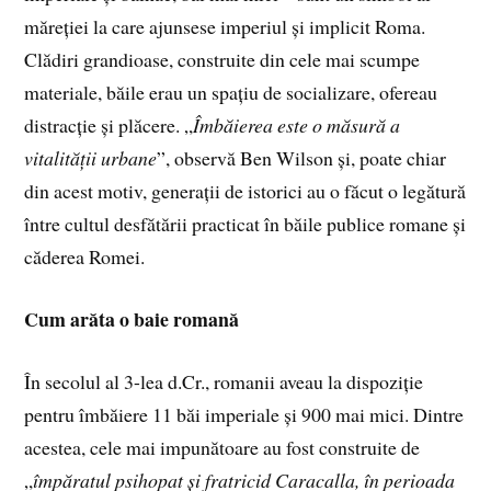
măreției la care ajunsese imperiul și implicit Roma.
Clădiri grandioase, construite din cele mai scumpe
materiale, băile erau un spațiu de socializare, ofereau
distracție și plăcere. „
Îmbăierea este o măsură a
vitalității urbane
”, observă Ben Wilson și, poate chiar
din acest motiv, generații de istorici au o făcut o legătură
între cultul desfătării practicat în băile publice romane și
căderea Romei.
Cum arăta o baie romană
În secolul al 3-lea d.Cr., romanii aveau la dispoziție
pentru îmbăiere 11 băi imperiale și 900 mai mici. Dintre
acestea, cele mai impunătoare au fost construite de
„
împăratul psihopat și fratricid Caracalla, în perioada