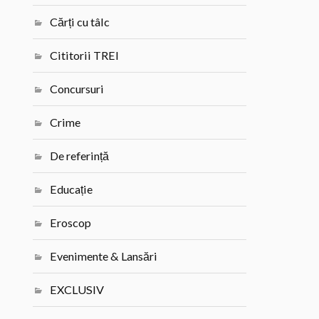
Cărți cu tâlc
Cititorii TREI
Concursuri
Crime
De referință
Educație
Eroscop
Evenimente & Lansări
EXCLUSIV