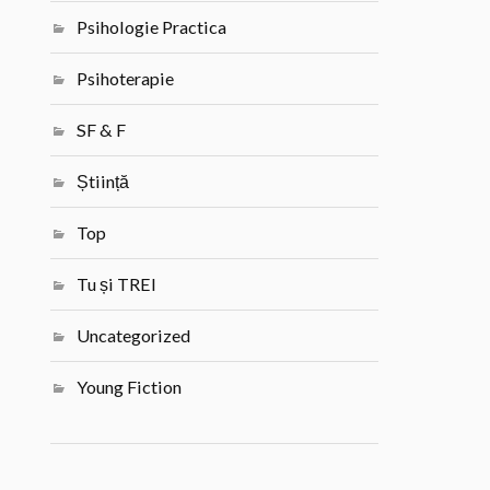
Psihologie Practica
Psihoterapie
SF & F
Știință
Top
Tu și TREI
Uncategorized
Young Fiction