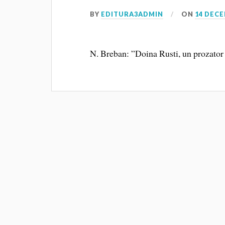
BY
EDITURA3ADMIN
ON
14 DECE
N. Breban: ”Doina Rusti, un prozator 