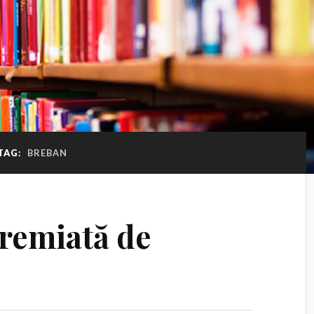
TAG:
BREBAN
premiată de