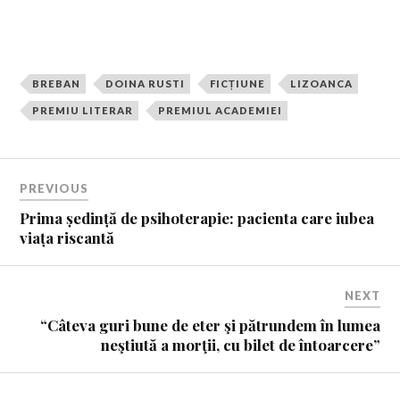
BREBAN
DOINA RUSTI
FICȚIUNE
LIZOANCA
PREMIU LITERAR
PREMIUL ACADEMIEI
PREVIOUS
Prima ședință de psihoterapie: pacienta care iubea
viața riscantă
NEXT
“Câteva guri bune de eter şi pătrundem în lumea
neştiută a morţii, cu bilet de întoarcere”