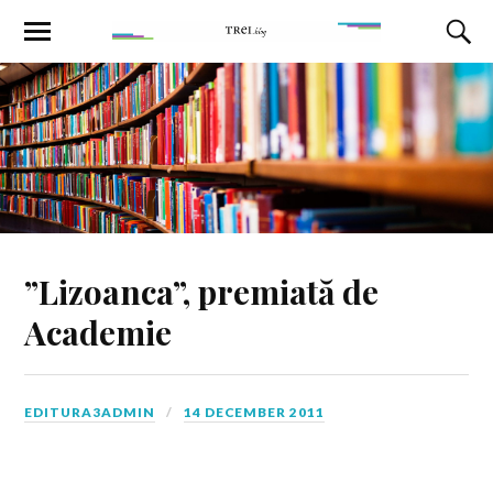
”Lizoanca”, premiată de
Academie
EDITURA3ADMIN
14 DECEMBER 2011
Romanul
Lizoanca la 11 ani
, semnat