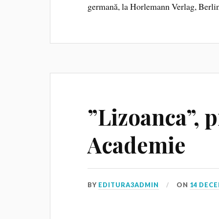
germană, la Horlemann Verlag, Berlin
”Lizoanca”, 
Academie
BY
EDITURA3ADMIN
ON
14 DECE