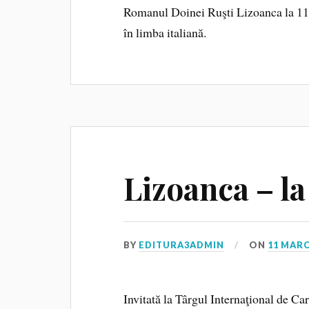
Romanul Doinei Ruşti Lizoanca la 11 an
în limba italiană.
Lizoanca – la
BY
EDITURA3ADMIN
ON
11 MARC
Invitată la Târgul Internaţional de Ca