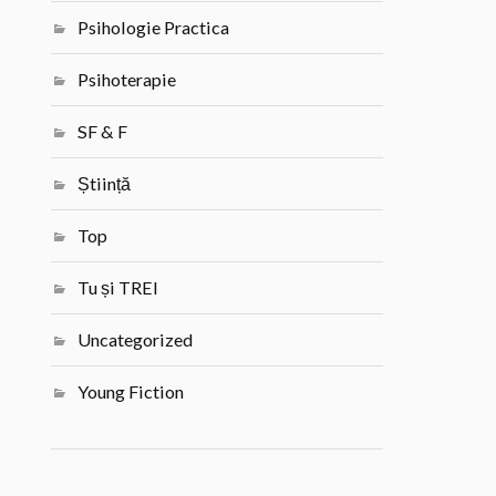
Psihologie Practica
Psihoterapie
SF & F
Știință
Top
Tu și TREI
Uncategorized
Young Fiction