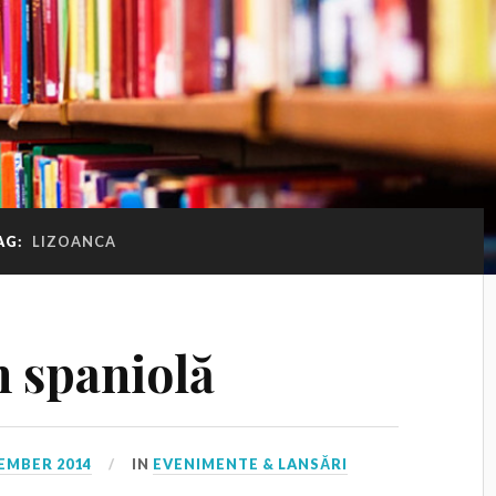
AG:
LIZOANCA
n spaniolă
EMBER 2014
IN
EVENIMENTE & LANSĂRI