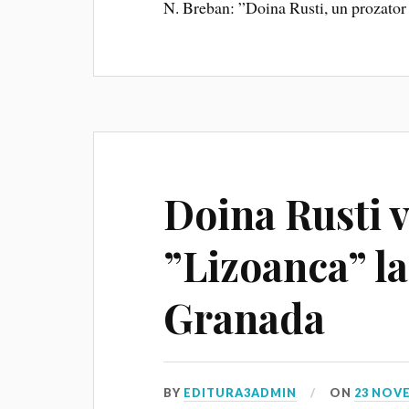
N. Breban: ”Doina Rusti, un prozator 
Doina Rusti v
”Lizoanca” la
Granada
BY
EDITURA3ADMIN
ON
23 NOV