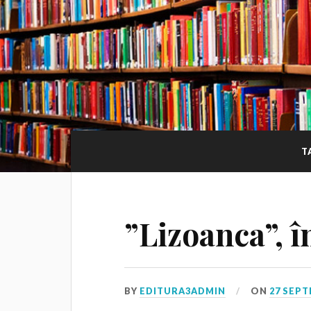
T
”Lizoanca”, î
BY
EDITURA3ADMIN
ON
27 SEPT