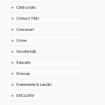
Cărți cu tâlc
Cititorii TREI
Concursuri
Crime
De referință
Educație
Eroscop
Evenimente & Lansări
EXCLUSIV