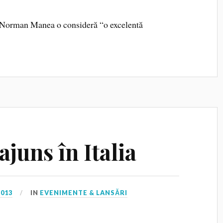
r Norman Manea o consideră “o excelentă
juns în Italia
2013
IN
EVENIMENTE & LANSĂRI