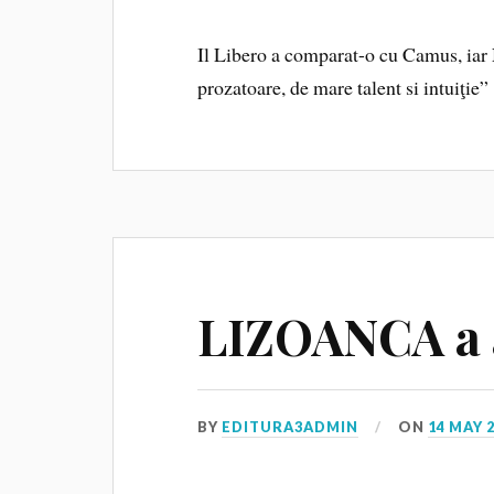
Il Libero a comparat-o cu Camus, ia
prozatoare, de mare talent si intuiţie”
LIZOANCA a a
BY
EDITURA3ADMIN
ON
14 MAY 