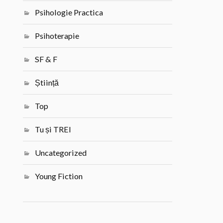
Psihologie Practica
Psihoterapie
SF & F
Știință
Top
Tu și TREI
Uncategorized
Young Fiction