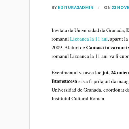
BY
EDITURA3ADMIN
ON
23 NOV
D
Invitata de Universidad de Granada,
romanul
Lizoanca la 11 ani
, aparut l
Camasa in carouri s
2009. Alaturi de
romanul Lizoanca la 11 ani va fi cupr
joi, 24 noie
Evenimentul va avea loc
Buensuceso
si va fi prilejuit de ina
Universidad de Granada, coordonat de 
Institutul Cultural Roman.