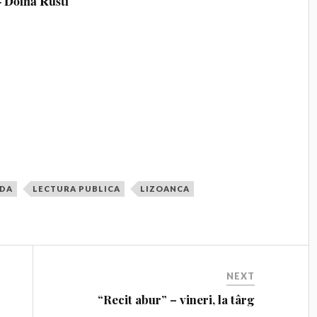
– Doina Rusti
DA
LECTURA PUBLICA
LIZOANCA
NEXT
“Recit abur” – vineri, la târg