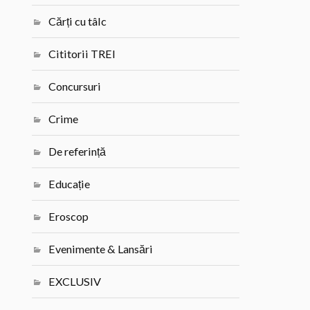
Cărți cu tâlc
Cititorii TREI
Concursuri
Crime
De referință
Educație
Eroscop
Evenimente & Lansări
EXCLUSIV