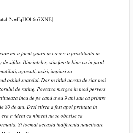
/watch?v=FqHOh6o7XNE]
care mi-a facut gaura in creier: o prostituata in
de sifilis. Bineinteles, stiu foarte bine ca in jurul
mutilati, agresati, ucisi, impinsi sa
d ochiul soarelui. Dar in titlul acesta de ziar mai
torului de rating. Povestea mergea in mod pervers
stitueaza inca de pe cand avea 9 ani sau ca printre
de 80 de ani. Desi stirea a fost apoi preluata in
 era evident ca nimeni nu se obosise sa
formatia. Si tocmai aceasta indiferenta naucitoare