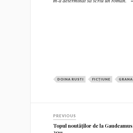
m-a determinat sa scriu un roman.”
DOINA RUSTI
FICȚIUNE
GRANA
PREVIOUS
Topul noutăților de la Gaudeamus
2011