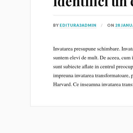
identifici un
BY
EDITURA3ADMIN
ON
28 JANU
Invatarea presupune schimbare. Invata
suntem elevi de mult. De aceea, cum in
sunt subiecte aflate in centrul preocu
impreuna invatarea transformatoare, p
Harvard. Ce inseamna invatarea tran