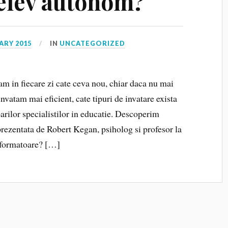
 elev autonom?
ARY 2015
IN
UNCATEGORIZED
m in fiecare zi cate ceva nou, chiar daca nu mai
vatam mai eficient, cate tipuri de invatare exista
parilor specialistilor in educatie. Descoperim
rezentata de Robert Kegan, psiholog si profesor la
sformatoare? […]