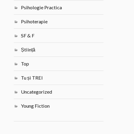
Psihologie Practica
Psihoterapie
SF & F
Știință
Top
Tu și TREI
Uncategorized
Young Fiction