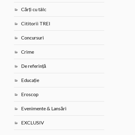
Cărți cu tâlc
Cititorii TREI
Concursuri
Crime
De referință
Educație
Eroscop
Evenimente & Lansări
EXCLUSIV