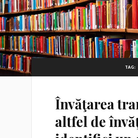
TAG:
Învăţarea tr
altfel de înv