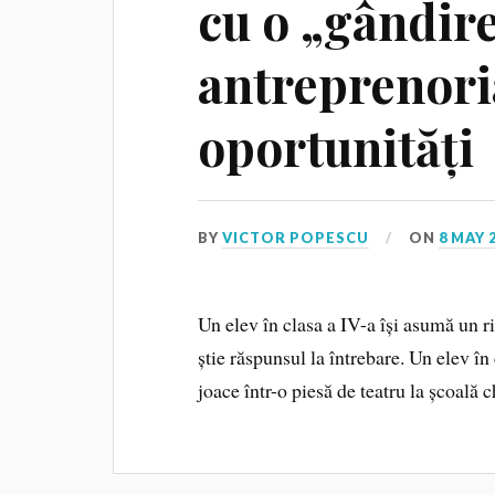
cu o „gândir
antreprenoria
oportunități
BY
VICTOR POPESCU
ON
8 MAY 
Un elev în clasa a IV-a își asumă un r
știe răspunsul la întrebare. Un elev în
joace într-o piesă de teatru la școală 