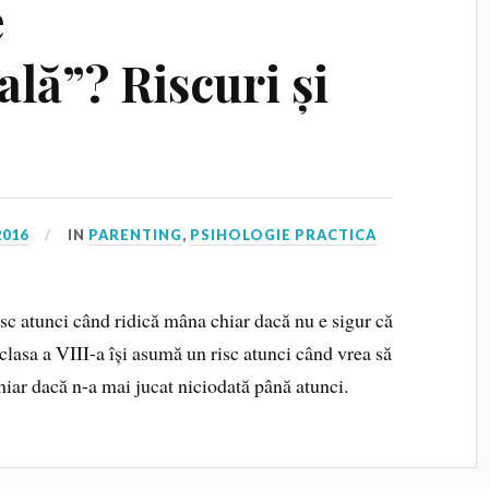
e
lă”? Riscuri și
2016
IN
PARENTING
,
PSIHOLOGIE PRACTICA
isc atunci când ridică mâna chiar dacă nu e sigur că
 clasa a VIII-a își asumă un risc atunci când vrea să
chiar dacă n-a mai jucat niciodată până atunci.