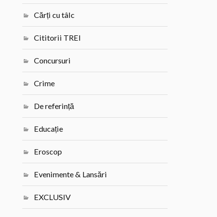
Cărți cu tâlc
Cititorii TREI
Concursuri
Crime
De referință
Educație
Eroscop
Evenimente & Lansări
EXCLUSIV