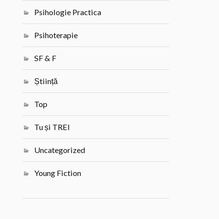
Psihologie Practica
Psihoterapie
SF & F
Știință
Top
Tu și TREI
Uncategorized
Young Fiction