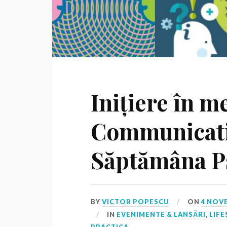
Inițiere în m
Communicatio
Săptămâna P
BY
VICTOR POPESCU
ON
4 NOV
IN
EVENIMENTE & LANSĂRI
,
LIFE
PRACTICA