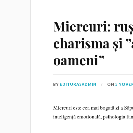
Miercuri: ru
charisma și ”
oameni”
BY
EDITURA3ADMIN
ON
5 NOVE
Miercuri este cea mai bogată zi a Săpt
inteligență emoțională, psihologia fam