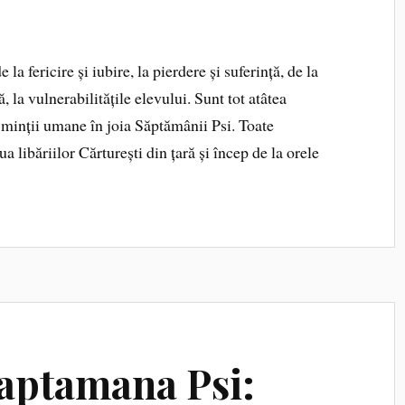
la fericire și iubire, la pierdere și suferință, de la
 la vulnerabilitățile elevului. Sunt tot atâtea
 minții umane în joia Săptămânii Psi. Toate
a libăriilor Cărturești din țară și încep de la orele
Saptamana Psi: