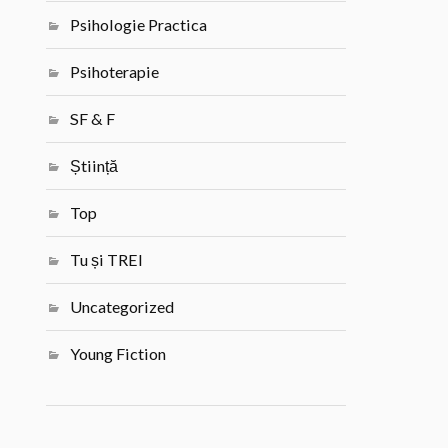
Psihologie Practica
Psihoterapie
SF & F
Știință
Top
Tu și TREI
Uncategorized
Young Fiction