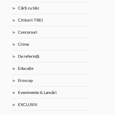
Cărți cu tâlc
Cititorii TREI
Concursuri
Crime
De referință
Educație
Eroscop
Evenimente & Lansări
EXCLUSIV