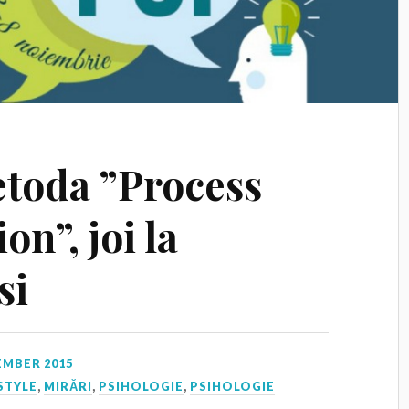
etoda ”Process
n”, joi la
si
EMBER 2015
STYLE
,
MIRĂRI
,
PSIHOLOGIE
,
PSIHOLOGIE