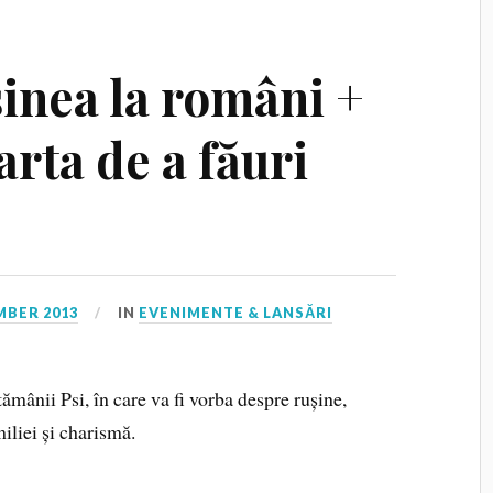
șinea la români +
arta de a făuri
MBER 2013
IN
EVENIMENTE & LANSĂRI
ămânii Psi, în care va fi vorba despre rușine,
iliei și charismă.