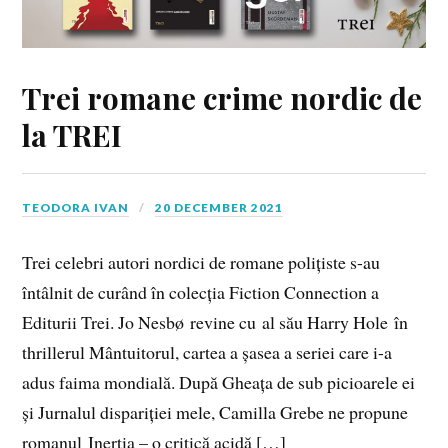
Trei romane crime nordic de
la TREI
TEODORA IVAN
20 DECEMBER 2021
Trei celebri autori nordici de romane polițiste s-au
întâlnit de curând în colecția Fiction Connection a
Editurii Trei. Jo Nesbø revine cu al său Harry Hole în
thrillerul Mântuitorul, cartea a șasea a seriei care i-a
adus faima mondială. După Gheața de sub picioarele ei
și Jurnalul dispariției mele, Camilla Grebe ne propune
romanul Inerția – o critică acidă […]