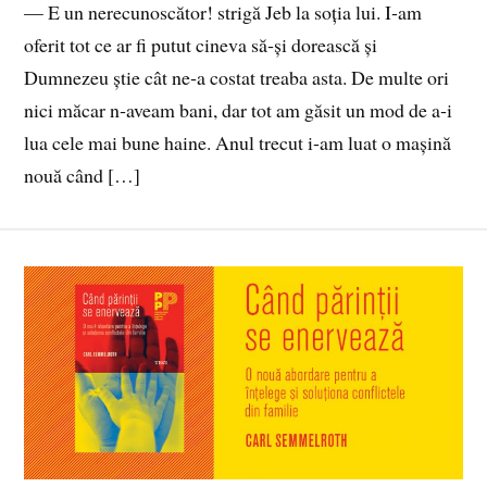
— E un nerecunoscător! strigă Jeb la soția lui. I‑am
oferit tot ce ar fi putut cineva să‑și dorească și
Dumnezeu știe cât ne‑a costat treaba asta. De multe ori
nici măcar n‑aveam bani, dar tot am găsit un mod de a‑i
lua cele mai bune haine. Anul trecut i‑am luat o mașină
nouă când […]