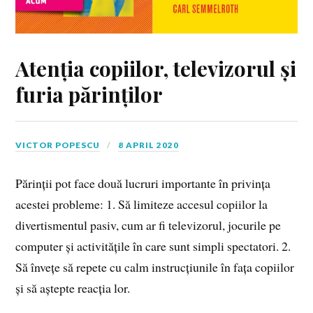
Atenția copiilor, televizorul și
furia părinților
VICTOR POPESCU
8 APRIL 2020
Părinții pot face două lucruri importante în privința
acestei probleme: 1. Să limiteze accesul copiilor la
divertismentul pasiv, cum ar fi televizorul, jocurile pe
computer și activitățile în care sunt simpli spectatori. 2.
Să învețe să repete cu calm instrucțiunile în fața copiilor
și să aștepte reacția lor.