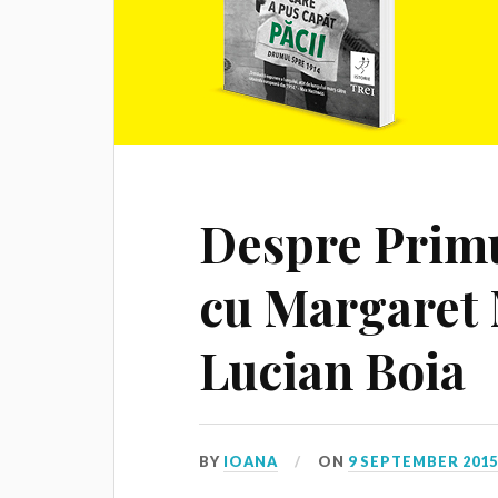
Despre Prim
cu Margaret 
Lucian Boia
BY
IOANA
ON
9 SEPTEMBER 201