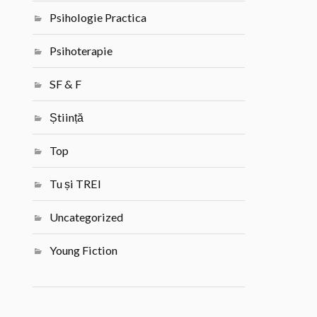
Psihologie Practica
Psihoterapie
SF & F
Știință
Top
Tu și TREI
Uncategorized
Young Fiction