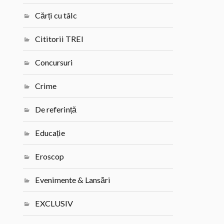
Cărți cu tâlc
Cititorii TREI
Concursuri
Crime
De referință
Educație
Eroscop
Evenimente & Lansări
EXCLUSIV